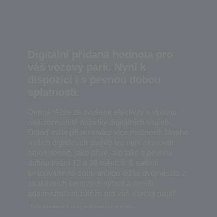
Digitální přidaná hodnota pro
váš vozový park. Nyní k
dispozici i s pevnou dobou
splatnosti.
Denně těžíte ze zvýšené efektivity a výkonu
naší rozmanité nabídky digitálních služeb.
Odteď máte při rezervaci více možností: Mnoho
našich digitálních služeb lze nyní aktivovat
nejen denně, jako dříve, ale také s pevnou
dobou trvání 12 a 36 měsíců. S našimi
smlouvami na dobu určitou těžíte dvojnásob: z
atraktivních cenových výhod a menší
administrativní zátěže pro váš vozový park!*
*
Další informace budou poskytnuty při rezervaci.