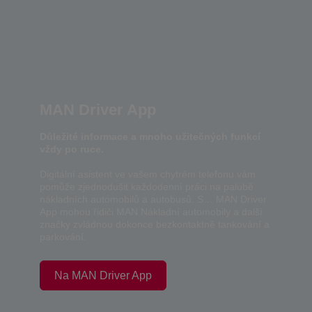
MAN Driver App
Důležité informace a mnoho užitečných funkcí
vždy po ruce.
Digitální asistent ve vašem chytrém telefonu vám
pomůže zjednodušit každodenní práci na palubě
nákladních automobilů a autobusů. S… MAN Driver
App mohou řidiči MAN Nákladní automobily a další
značky zvládnou dokonce bezkontaktně tankování a
parkování.
Na MAN Driver App