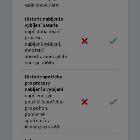
vzdálenost v km
Historie nabíjení a
vybíjení baterie
např. doba trvání
procesu
nabíjení/vybíjení,
množství
absorbované/vybité
energie v kWh
Historie spotřeby
pro procesy
nabíjení a vybíjení
např. energie
použitá (spotřeba)
pro pohon,
pomocné
spotřebiče a
klimatizaci v kWh