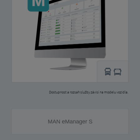
Dostupnost a rozsah služby závisí na modelu vozidla.
MAN eManager S