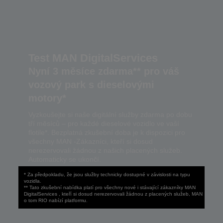
Test MAN DigitalServices
Nyní 3 měsíce zdarma** pro váš
vozový park s dieselovými
motory*
Vyzkoušejte si naše digitální služby zdarma po dobu
tří měsíců – pro každé dieselové vozidlo ve vaší
flotile*. Bezplatná zkušební doba je k dispozici pro
všechny MAN -Zákazníci, kteří si dosud
nerezervovali žádnou z našich placených služeb.
Automaticky se ukončí.
* Za předpokladu, že jsou služby technicky dostupné v závislosti na typu
vozidla.
** Tato zkušební nabídka platí pro všechny nové i stávající zákazníky MAN
DigitalServices , kteří si dosud nerezervovali žádnou z placených služeb, MAN
o tom RIO nabízí platformu.