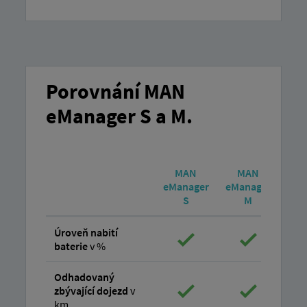
Porovnání MAN
eManager S a M.
MAN
MAN
eManager
eManager
S
M
Úroveň nabití
baterie
v %
Odhadovaný
zbývající dojezd
v
km