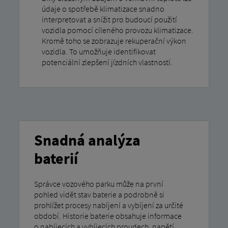
údaje o spotřebě klimatizace snadno
interpretovat a snížit pro budoucí použití
vozidla pomocí cíleného provozu klimatizace.
Kromě toho se zobrazuje rekuperační výkon
vozidla. To umožňuje identifikovat
potenciální zlepšení jízdních vlastností.
Snadná analýza
baterií
Správce vozového parku může na první
pohled vidět stav baterie a podrobně si
prohlížet procesy nabíjení a vybíjení za určité
období. Historie baterie obsahuje informace
o nabíjecích a vybíjecích proudech, napětí