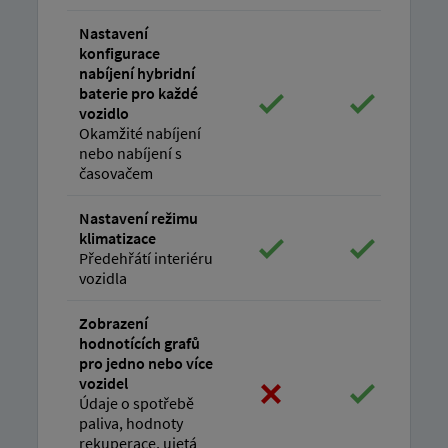
Nastavení
konfigurace
nabíjení hybridní
baterie pro každé
vozidlo
Okamžité nabíjení
nebo nabíjení s
časovačem
Nastavení režimu
klimatizace
Předehřátí interiéru
vozidla
Zobrazení
hodnotících grafů
pro jedno nebo více
vozidel
Údaje o spotřebě
paliva, hodnoty
rekuperace, ujetá