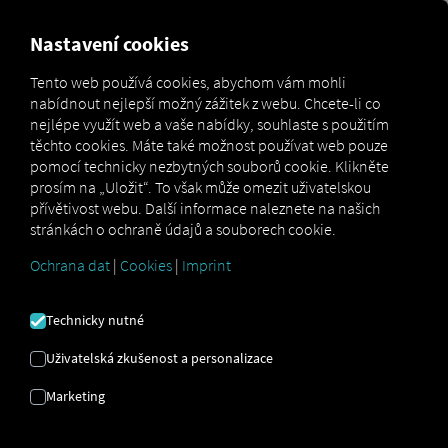
MARKETPLACE
PŘEHLED
Nastavení cookies
Tento web používá cookies, abychom vám mohli
nabídnout nejlepší možný zážitek z webu. Chcete-li co
Marketplace
MAN eManager M
nejlépe využít web a vaše nabídky, souhlaste s použitím
těchto cookies. Máte také možnost používat web pouze
pomocí technicky nezbytných souborů cookie. Klikněte
prosím na „Uložit“. To však může omezit uživatelskou
přívětivost webu. Další informace naleznete na našich
stránkách o ochraně údajů a souborech cookie.
Ochrana dat
|
Cookies
|
Imprint
MAN EMANAGER
Technicky nutné
M
Uživatelská zkušenost a personalizace
Optimalizované využití baterie s
Marketing
MAN eManager M