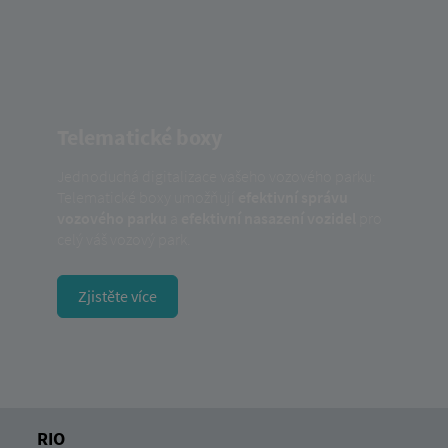
Telematické boxy
Jednoduchá digitalizace vašeho vozového parku:
Telematické boxy umožňují
efektivní správu
vozového parku
a
efektivní nasazení vozidel
pro
celý váš vozový park.
Zjistěte více
RIO