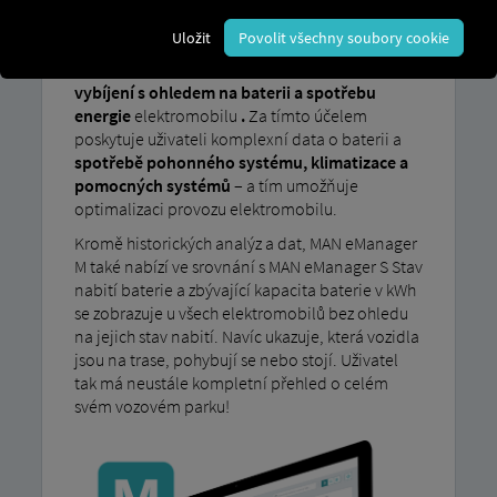
Kromě možností správy nabíjení MAN eManager
Uložit
Povolit všechny soubory cookie
S nabízí MAN eManager M Aplikace nabízí
možnost
detailní analýzy procesů nabíjení a
vybíjení s ohledem na baterii a spotřebu
energie
elektromobilu
.
Za tímto účelem
poskytuje uživateli komplexní data o baterii a
spotřebě pohonného systému, klimatizace a
pomocných systémů
– a tím umožňuje
optimalizaci provozu elektromobilu.
Kromě historických analýz a dat, MAN eManager
M také nabízí ve srovnání s MAN eManager S Stav
nabití baterie a zbývající kapacita baterie v kWh
se zobrazuje u všech elektromobilů bez ohledu
na jejich stav nabití. Navíc ukazuje, která vozidla
jsou na trase, pohybují se nebo stojí. Uživatel
tak má neustále kompletní přehled o celém
svém vozovém parku!