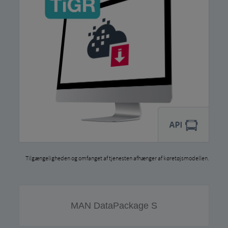
Tilgængeligheden og omfanget af tjenesten afhænger af køretøjsmodellen.
MAN DataPackage S