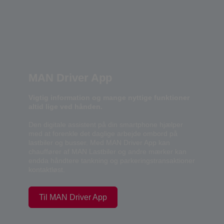
MAN Driver App
Vigtig information og mange nyttige funktioner
altid lige ved hånden.
Den digitale assistent på din smartphone hjælper
med at forenkle det daglige arbejde ombord på
lastbiler og busser. Med MAN Driver App kan
chauffører af MAN Lastbiler og andre mærker kan
endda håndtere tankning og parkeringstransaktioner
kontaktløst.
Til MAN Driver App