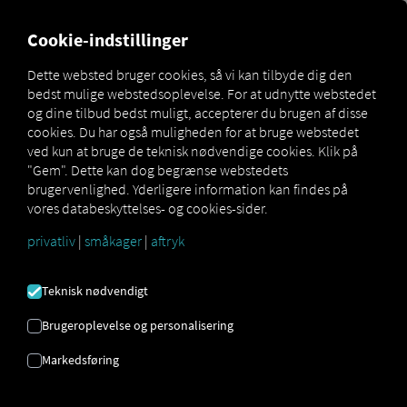
MARKETPLACE
OVERSIGT
Cookie-indstillinger
Dette websted bruger cookies, så vi kan tilbyde dig den
bedst mulige webstedsoplevelse. For at udnytte webstedet
MAN
MAN DataPackage
og dine tilbud bedst muligt, accepterer du brugen af ​​disse
Marketplace
DigitalServices
TiGR
cookies. Du har også muligheden for at bruge webstedet
ved kun at bruge de teknisk nødvendige cookies. Klik på
"Gem". Dette kan dog begrænse webstedets
brugervenlighed. Yderligere information kan findes på
vores databeskyttelses- og cookies-sider.
privatliv
|
småkager
|
aftryk
MAN
Teknisk nødvendigt
DATAPACKAGE
Brugeroplevelse og personalisering
Markedsføring
TIGR