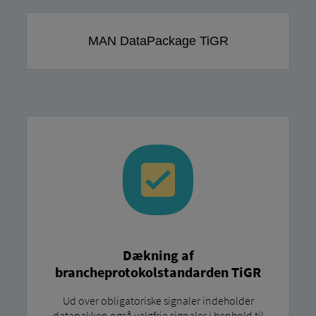
MAN DataPackage TiGR
Dækning af
brancheprotokolstandarden TiGR
Ud over obligatoriske signaler indeholder
datapakken også valgfrie signaler i henhold til