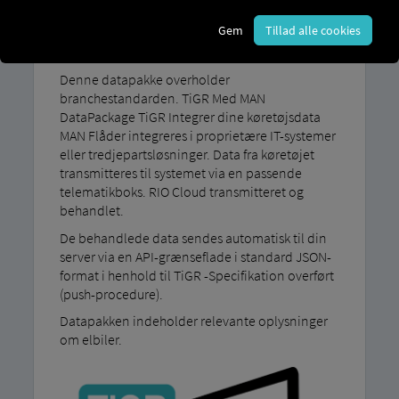
Branchestandard for datalevering
Gem
Tillad alle cookies
TiGR
Denne datapakke overholder
branchestandarden. TiGR Med MAN
DataPackage TiGR Integrer dine køretøjsdata
MAN Flåder integreres i proprietære IT-systemer
eller tredjepartsløsninger. Data fra køretøjet
transmitteres til systemet via en passende
telematikboks. RIO Cloud transmitteret og
behandlet.
De behandlede data sendes automatisk til din
server via en API-grænseflade i standard JSON-
format i henhold til TiGR -Specifikation overført
(push-procedure).
Datapakken indeholder relevante oplysninger
om elbiler.