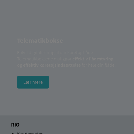
Telematikbokse
Enkel digitalisering af din køretøjsflåde:
Telematikboksene muliggør
effektiv flådestyring
og
effektiv køretøjsindsættelse
for hele din flåde.
Lær mere
RIO
Kundecenter