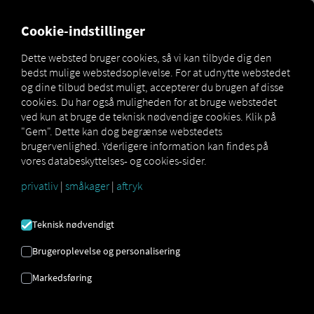
MARKETPLACE
OVERSIGT
Cookie-indstillinger
Dette websted bruger cookies, så vi kan tilbyde dig den
bedst mulige webstedsoplevelse. For at udnytte webstedet
Marketplace
MAN DigitalServices
MAN SmartRoute
og dine tilbud bedst muligt, accepterer du brugen af ​​disse
cookies. Du har også muligheden for at bruge webstedet
ved kun at bruge de teknisk nødvendige cookies. Klik på
"Gem". Dette kan dog begrænse webstedets
brugervenlighed. Yderligere information kan findes på
MAN SmartRoute er en del af den digitale
vores databeskyttelses- og cookies-sider.
pakke til MAN eTGX og eTGS vil i første
privatliv
|
småkager
|
aftryk
omgang være tilgængelige i begrænset antal
ved serieproduktionens start. Fuld
tilgængelighed forventes i løbet af 2026.
Teknisk nødvendigt
Brugeroplevelse og personalisering
Markedsføring
MAN