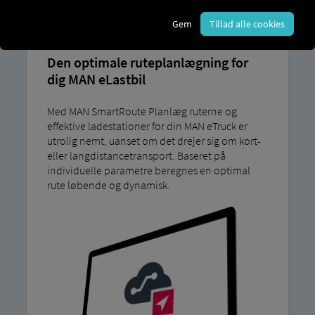
SMARTROUTE
Gem
Tillad alle cookies
Den optimale ruteplanlægning for
dig MAN eLastbil
Med MAN SmartRoute Planlæg ruterne og
effektive ladestationer for din MAN eTruck er
utrolig nemt, uanset om det drejer sig om kort-
eller langdistancetransport. Baseret på
individuelle parametre beregnes en optimal
rute løbende og dynamisk.