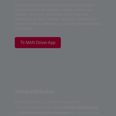
Den digitale assistent på din smartphone hjælper
med at forenkle det daglige arbejde ombord på
lastbiler og busser. Med MAN Driver App kan
chauffører af MAN Lastbiler og andre mærker kan
endda håndtere tankning og parkeringstransaktioner
kontaktløst.
Til MAN Driver App
Telematikbokse
Enkel digitalisering af din køretøjsflåde:
Telematikboksene muliggør
effektiv flådestyring
og
effektiv køretøjsindsættelse
for hele din flåde.