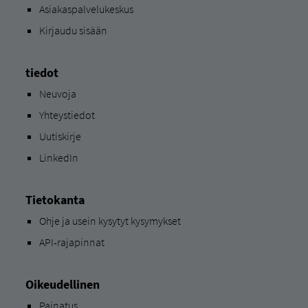
Asiakaspalvelukeskus
Kirjaudu sisään
tiedot
Neuvoja
Yhteystiedot
Uutiskirje
LinkedIn
Tietokanta
Ohje ja usein kysytyt kysymykset
API-rajapinnat
Oikeudellinen
Painatus