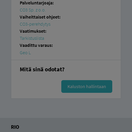
Palveluntarjoaja:
CO3 Sp. z o.o.
Vaiheittaiset ohjeet:
CO3-perehdytys
Vaatimukset:
Tarkistuslista
Vaadittu varaus:
Geo L
Mitä sinä odotat?
Kaluston hallintaan
RIO