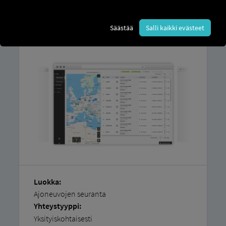
järjestelmässä.
Löydät
vaiheittaiset ohjeemme
siitä,
Säästää
Salli kaikki evästeet
kuinka voit
helposti liittää ajoneuvosi
itse
.
Luokka:
Ajoneuvojen seuranta
Yhteystyyppi:
Yksityiskohtaisesti