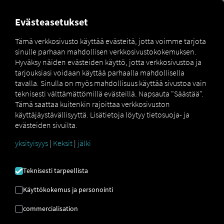
MARKETPLACE
YLEISKATS
Evästeasetukset
Tämä verkkosivusto käyttää evästeitä, jotta voimme tarjota
sinulle parhaan mahdollisen verkkosivustokokemuksen.
Marketplace
Connectors
CO3 Connect
Hyväksy näiden evästeiden käyttö, jotta verkkosivustoa ja
tarjouksiasi voidaan käyttää parhaalla mahdollisella
tavalla. Sinulla on myös mahdollisuus käyttää sivustoa vain
teknisesti välttämättömillä evästeillä. Napsauta "Säästää".
Tämä saattaa kuitenkin rajoittaa verkkosivuston
CO3 CONNECT
käyttäjäystävällisyyttä. Lisätietoja löytyy tietosuoja- ja
evästeiden sivuilta.
yksityisyys
|
Keksit
|
jälki
Ulkoisen palveluntarjoajan integrointi
Onko sinulla tämän merkin ajoneuvoja
Teknisesti tarpeellista
kalustossasi? Yhdistä ne sitten suoraan
RIO
alustalle
ja näytä niiden sijainnit
RIO
Käyttökokemus ja personointi
kartalla
. Tarvitset vain
RIO
-tilin ja
commercialisation
vähintään yhden yhteensopivan
ajoneuvon
, joka on jo aktiivinen toisessa