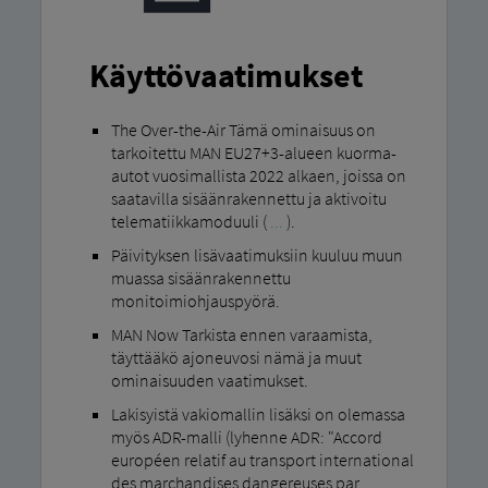
Käyttövaatimukset
The Over-the-Air Tämä ominaisuus on
tarkoitettu MAN EU27+3-alueen kuorma-
autot vuosimallista 2022 alkaen, joissa on
saatavilla sisäänrakennettu ja aktivoitu
telematiikkamoduuli (
...
).
Päivityksen lisävaatimuksiin kuuluu muun
muassa sisäänrakennettu
monitoimiohjauspyörä.
MAN Now Tarkista ennen varaamista,
täyttääkö ajoneuvosi nämä ja muut
ominaisuuden vaatimukset.
Lakisyistä vakiomallin lisäksi on olemassa
myös ADR-malli (lyhenne ADR: "Accord
européen relatif au transport international
des marchandises dangereuses par