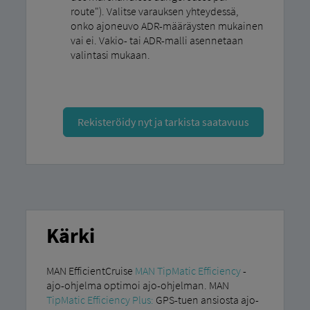
route"). Valitse varauksen yhteydessä,
onko ajoneuvo ADR-määräysten mukainen
vai ei. Vakio- tai ADR-malli asennetaan
valintasi mukaan.
Rekisteröidy nyt ja tarkista saatavuus
Kärki
MAN EfficientCruise
MAN TipMatic Efficiency
-
ajo-ohjelma optimoi ajo-ohjelman. MAN
TipMatic Efficiency Plus:
GPS-tuen ansiosta ajo-