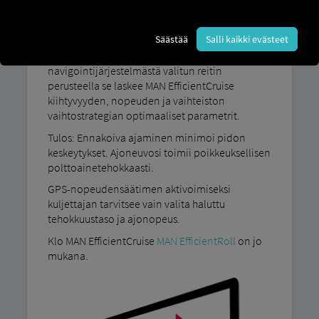
MAN EfficientCruise Se tallentaa suunnitellun
reitin jopa kolme kilometriä etukäteen – nousut
Säästää
Salli kaikki evästeet
ja laskut mukaan lukien. Näiden topografisten
tietojen, valitun tehokkuustason ja
navigointijärjestelmästä valitun reitin
perusteella se laskee MAN EfficientCruise
kiihtyvyyden, nopeuden ja vaihteiston
vaihtostrategian optimaaliset parametrit.
Tulos: Ennakoiva ajaminen minimoi pidon
keskeytykset. Ajoneuvosi toimii poikkeuksellisen
polttoainetehokkaasti.
GPS-nopeudensäätimen aktivoimiseksi
kuljettajan tarvitsee vain valita haluttu
tehokkuustaso ja ajonopeus.
Klo MAN EfficientCruise
MAN EfficientRoll
on jo
mukana.