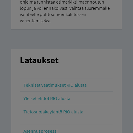
ohjelma tunnistaa esimerkiksi mäennousun
lopun ja voi ennakoivasti vaihtaa suuremmalle
vaihteelle polttoaineenkulutuksen
vähentämiseksi.
Lataukset
Tekniset vaatimukset RIO alusta
Yleiset ehdot RIO alusta
Tietosuojakäytäntö RIO alusta
Asennusprosessi