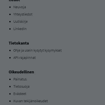
Neuvoja
Yhteystiedot
Uutiskirje
LinkedIn
Tietokanta
Ohje ja usein kysytyt kysymykset
API-rajapinnat
Oikeudellinen
Painatus
Tietosuoja
Evästeet
Kuvan tekijänoikeudet