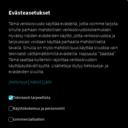
MARKETPLACE
YLEISKATS
Evästeasetukset
Tämä verkkosivusto käyttää evästeitä, jotta voimme tarjota
sinulle parhaan mahdollisen verkkosivustokokemuksen.
MAN
MAN
MAN
Hyväksy näiden evästeiden käyttö, jotta verkkosivustoa ja
Marketplace
DigitalServices
Now
EfficientCruise
tarjouksiasi voidaan käyttää parhaalla mahdollisella
tavalla. Sinulla on myös mahdollisuus käyttää sivustoa vain
teknisesti välttämättömillä evästeillä. Napsauta "Säästää".
Tämä saattaa kuitenkin rajoittaa verkkosivuston
käyttäjäystävällisyyttä. Lisätietoja löytyy tietosuoja- ja
Rekisteröidy ja varaa nyt
evästeiden sivuilta.
yksityisyys
|
Keksit
|
jälki
MAN
Teknisesti tarpeellista
EFFICIENTCRUISE
Käyttökokemus ja personointi
GPS-nopeudensäädin
commercialisation