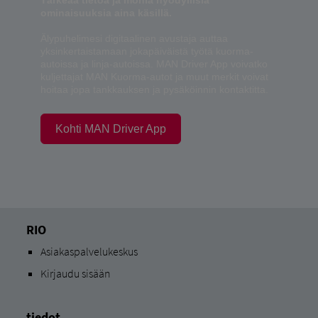
Tärkeää tietoa ja monia hyödyllisiä
ominaisuuksia aina käsillä.
Älypuhelimesi digitaalinen avustaja auttaa
yksinkertaistamaan jokapäiväistä työtä kuorma-
autoissa ja linja-autoissa. MAN Driver App voivatko
kuljettajat MAN Kuorma-autot ja muut merkit voivat
hoitaa jopa tankkauksen ja pysäköinnin kontaktitta.
Kohti MAN Driver App
RIO
Asiakaspalvelukeskus
Kirjaudu sisään
tiedot