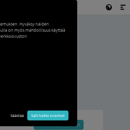
okemuksen. Hyväksy näiden
inulla on myös mahdollisuus käyttää
 verkkosivuston
Säästää
Salli kaikki evästeet
Rekisteröidy ja varaa nyt