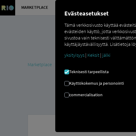
MARKETPLACE
YLEISKATS
Evästeasetukset
Tämä verkkosivusto käyttää evästei
evästeiden käyttö, jotta verkkosivus
sivustoa vain teknisesti välttämättö
käyttäjäystävällisyyttä. Lisätietoja lö
yksityisyys
|
Keksit
|
jälki
Marketplace
MAN DigitalServices
MAN Now
MAN 
Teknisesti tarpeellista
Käyttökokemus ja personointi
commercialisation