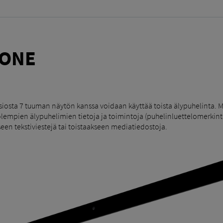
ONE
siosta 7 tuuman näytön kanssa voidaan käyttää toista älypuhelinta. M
mpien älypuhelimien tietoja ja toimintoja (puhelinluettelomerkintöjä
een tekstiviestejä tai toistaakseen mediatiedostoja.