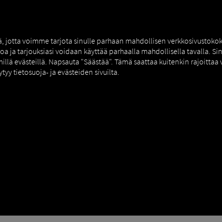
AUS
MAN DIGITALSERVICES
CONNECTORS
tä, jotta voimme tarjota sinulle parhaan mahdollisen verkkosivustok
toa ja tarjouksiasi voidaan käyttää parhaalla mahdollisella tavalla. S
millä evästeillä. Napsauta "Säästää". Tämä saattaa kuitenkin rajoittaa
ytyy tietosuoja- ja evästeiden sivuilta.
SecondPhone