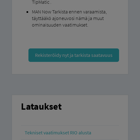
TipMatic .
MAN Now Tarkista ennen varaamista,
täyttääkö ajoneuvosi nämä ja muut
ominaisuuden vaatimukset.
Rekisteröidy nyt ja tarkista saatavuus
Lataukset
Tekniset vaatimukset RIO alusta