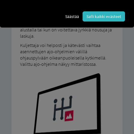
Ajo-ohjelmamme MAN TipMatic Maastoajo on
suunniteltu ajoon vaikeissa olosuhteissa:
Säästää
Salli kaikki evästeet
esimerkiksi silloin, kun tarvitaan maksimaalista
pitoa epätasaisessa maastossa tai pehmeällä
alustalla tai kun on voitettava jyrkkiä nousuja ja
laskuja.
Kuljettaja voi helposti ja kätevästi vaihtaa
asennettujen ajo-ohjelmien välillä
ohjauspylvään oikeanpuoleisella kytkimellä.
Valittu ajo-ohjelma näkyy mittaristossa.