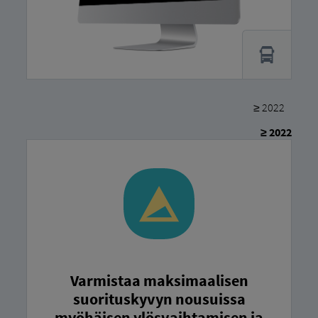
≥ 2022
≥ 2022
Varmistaa maksimaalisen
suorituskyvyn nousuissa
myöhäisen ylösvaihtamisen ja