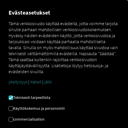
MARKETPLACE
YLEISKATS
Evästeasetukset
Tämä verkkosivusto käyttää evästeitä, jotta voimme tarjota
sinulle parhaan mahdollisen verkkosivustokokemuksen.
MAN
MAN
MAN TipMatic
Hyväksy näiden evästeiden käyttö, jotta verkkosivustoa ja
Marketplace
DigitalServices
Now
Offroad
tarjouksiasi voidaan käyttää parhaalla mahdollisella
tavalla. Sinulla on myös mahdollisuus käyttää sivustoa vain
teknisesti välttämättömillä evästeillä. Napsauta "Säästää".
Tämä saattaa kuitenkin rajoittaa verkkosivuston
käyttäjäystävällisyyttä. Lisätietoja löytyy tietosuoja- ja
Rekisteröidy ja varaa nyt
evästeiden sivuilta.
yksityisyys
|
Keksit
|
jälki
MAN TIPMATIC
Teknisesti tarpeellista
MAASTOAJO
Käyttökokemus ja personointi
Ajo-ohjelma: Maastoajo
commercialisation