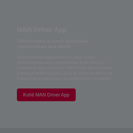
MAN Driver App
Tärkeää tietoa ja monia hyödyllisiä
ominaisuuksia aina käsillä.
Älypuhelimesi digitaalinen avustaja auttaa
yksinkertaistamaan jokapäiväistä työtä kuorma-
autoissa ja linja-autoissa. MAN Driver App voivatko
kuljettajat MAN Kuorma-autot ja muut merkit voivat
hoitaa jopa tankkauksen ja pysäköinnin kontaktitta.
Kohti MAN Driver App