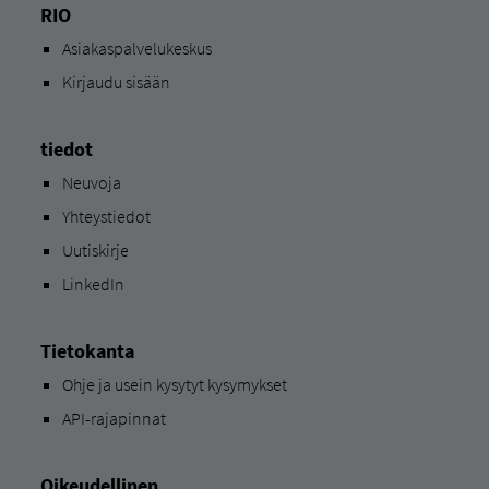
RIO
Asiakaspalvelukeskus
Kirjaudu sisään
tiedot
Neuvoja
Yhteystiedot
Uutiskirje
LinkedIn
Tietokanta
Ohje ja usein kysytyt kysymykset
API-rajapinnat
Oikeudellinen