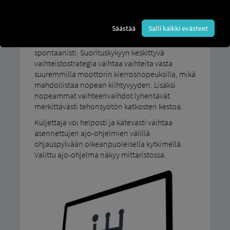
Ajo-ohjelmamme MAN TipMatic Suorituskyky
Säästää
Salli kaikki evästeet
varmistaa dynaamisen ajamisen aina, kun
suurta tehoa tai nopeaa kiihtyvyyttä tarvitaan
spontaanisti. Suorituskykyyn keskittyvä
vaihteistostrategia vaihtaa vaihteita vasta
suuremmilla moottorin kierrosnopeuksilla, mikä
mahdollistaa nopean kiihtyvyyden. Lisäksi
nopeammat vaihteenvaihdot lyhentävät
merkittävästi tehonsyötön katkosten kestoa.
Kuljettaja voi helposti ja kätevästi vaihtaa
asennettujen ajo-ohjelmien välillä
ohjauspylvään oikeanpuoleisella kytkimellä.
Valittu ajo-ohjelma näkyy mittaristossa.