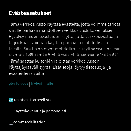
MARKETPLACE
YLEISKATS
Evästeasetukset
Tämä verkkosivusto käyttää evästeitä, jotta voimme tarjota
sinulle parhaan mahdollisen verkkosivustokokemuksen.
MAN
MAN
MAN TipMatic
Hyväksy näiden evästeiden käyttö, jotta verkkosivustoa ja
Marketplace
DigitalServices
Now
Performance
tarjouksiasi voidaan käyttää parhaalla mahdollisella
tavalla. Sinulla on myös mahdollisuus käyttää sivustoa vain
teknisesti välttämättömillä evästeillä. Napsauta "Säästää".
Tämä saattaa kuitenkin rajoittaa verkkosivuston
käyttäjäystävällisyyttä. Lisätietoja löytyy tietosuoja- ja
Rekisteröidy ja varaa nyt
evästeiden sivuilta.
yksityisyys
|
Keksit
|
jälki
MAN TIPMATIC
Teknisesti tarpeellista
SUORITUSKYKY
Käyttökokemus ja personointi
Ajo-ohjelma: Dynaaminen ajo ja
commercialisation
kiihdytys