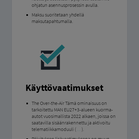
ohjatun asennusprosessin avulla.
Maksu suoritetaan yhdellä
maksutapahtumalla.
Käyttövaatimukset
The Over-the-Air Tämä ominaisuus on
tarkoitettu MAN EU27+3-alueen kuorma-
autot vuosimallista 2022 alkaen, joissa on
saatavilla sisäänrakennettu ja aktivoitu
telematiikkamoduuli (
...
).
Päivityksen lisävaatimuksena on muun