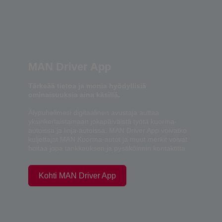
MAN Driver App
Tärkeää tietoa ja monia hyödyllisiä
ominaisuuksia aina käsillä.
Älypuhelimesi digitaalinen avustaja auttaa
yksinkertaistamaan jokapäiväistä työtä kuorma-
autoissa ja linja-autoissa. MAN Driver App voivatko
kuljettajat MAN Kuorma-autot ja muut merkit voivat
hoitaa jopa tankkauksen ja pysäköinnin kontaktitta.
Kohti MAN Driver App