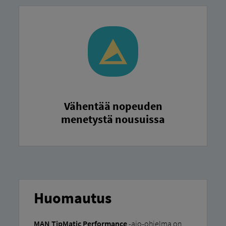
Vähentää nopeuden
menetystä nousuissa
Huomautus
MAN TipMatic Performance
-ajo-ohjelma on