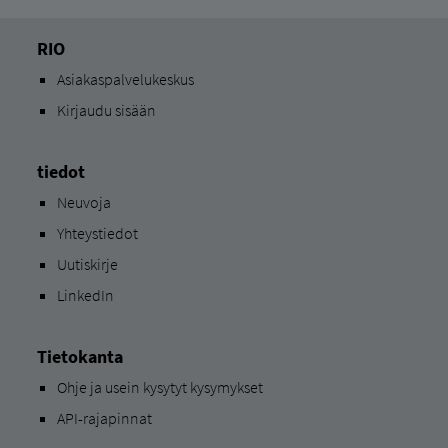
RIO
Asiakaspalvelukeskus
Kirjaudu sisään
tiedot
Neuvoja
Yhteystiedot
Uutiskirje
LinkedIn
Tietokanta
Ohje ja usein kysytyt kysymykset
API-rajapinnat