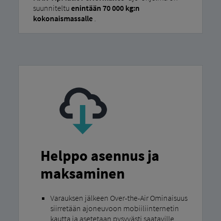
suunniteltu
enintään 70 000 kg:n
kokonaismassalle
.
Helppo asennus ja
maksaminen
Varauksen jälkeen Over-the-Air Ominaisuus
siirretään ajoneuvoon mobiiliinternetin
kautta ja asetetaan pysyvästi saataville