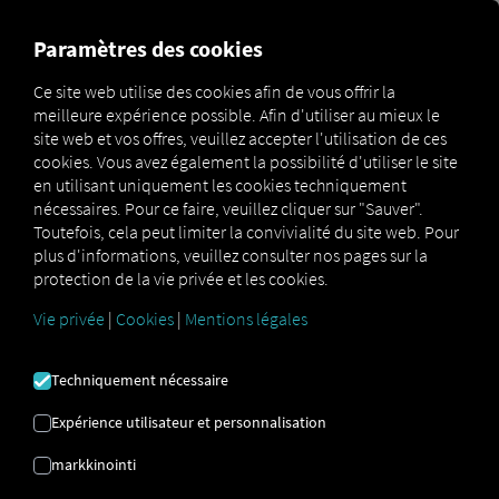
FOR CARRIERS
FOR SHIPPERS
FOR BUSINESS PART
Paramètres des cookies
Ce site web utilise des cookies afin de vous offrir la
meilleure expérience possible. Afin d'utiliser au mieux le
Glossar
Carrier
site web et vos offres, veuillez accepter l'utilisation de ces
cookies. Vous avez également la possibilité d'utiliser le site
en utilisant uniquement les cookies techniquement
nécessaires. Pour ce faire, veuillez cliquer sur "Sauver".
TRANSPORTEUR
Toutefois, cela peut limiter la convivialité du site web. Pour
plus d'informations, veuillez consulter nos pages sur la
protection de la vie privée et les cookies.
Le rôle du transporteur de
Vie privée
|
Cookies
|
Mentions légales
marchandises dans l'industrie du
transport
Techniquement nécessaire
Expérience utilisateur et personnalisation
Un
transporteur,
également appelé
transitaire
, est
une entreprise ou une personne physique qui
markkinointi
transporte des marchandises pour le compte