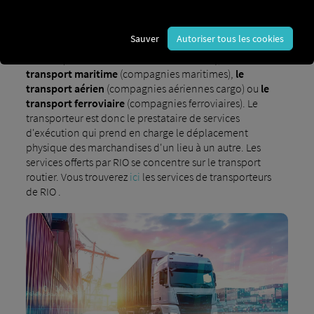
d'expéditeurs – autrement dit, un prestataire de
services de transport. Dans le secteur du transport et
de la logistique, un
transporteur
peut couvrir
Sauver
Autoriser tous les cookies
différents modes de transport, tels que
le transport
routier
(chauffeurs routiers ou transitaires),
le
transport maritime
(compagnies maritimes),
le
transport aérien
(compagnies aériennes cargo) ou
le
transport ferroviaire
(compagnies ferroviaires). Le
transporteur est donc le prestataire de services
d'exécution qui prend en charge le déplacement
physique des marchandises d'un lieu à un autre. Les
services offerts par RIO se concentre sur le transport
routier. Vous trouverez
ici
les services de transporteurs
de RIO .