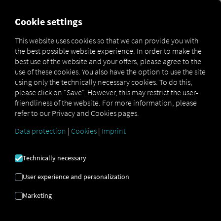
FOR CARRIERS
FOR SHIPPERS
FOR BUSINESS PART
Cookie settings
This website uses cookies so that we can provide you with
the best possible website experience. In order to make the
CONNAISSANCES
best use of the website and your offers, please agree to the
use of these cookies. You also have the option to use the site
D'EXPERTS
using only the technically necessary cookies. To do this,
please click on "Save". However, this may restrict the user-
friendliness of the website. For more information, please
refer to our Privacy and Cookies pages.
Bienvenue sur notre
page de ressources !
Vous y
trouverez tout ce dont vous avez besoin pour tirer le
Data protection
|
Cookies
|
Imprint
meilleur parti de nos solutions : webinaires, listes de
contrôle, vidéos, témoignages d’utilisateurs, articles
de blog et un glossaire complet. Découvrez
des
Technically necessary
contenus pratiques,
des conseils
précieux et
des avis
d’experts
pour vous aider à développer votre activité.
User experience and personalization
Marketing