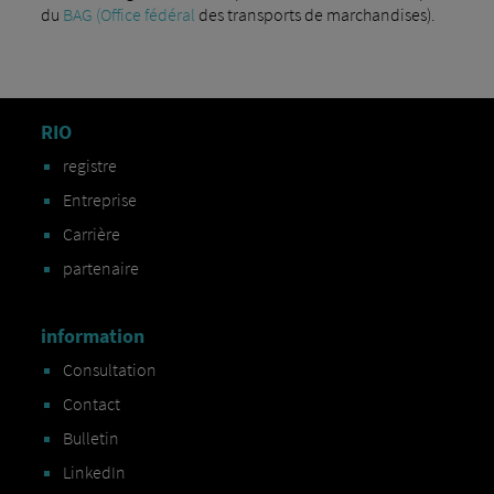
du
BAG (Office fédéral
des transports de marchandises).
RIO
registre
Entreprise
Carrière
partenaire
information
Consultation
Contact
Bulletin
LinkedIn