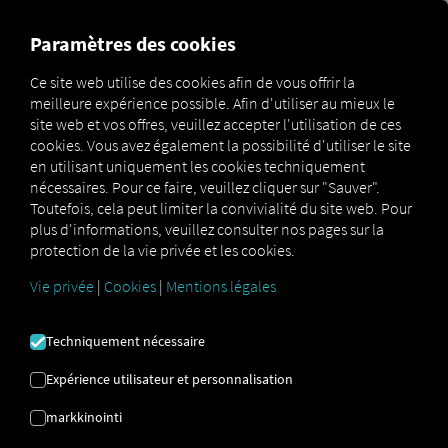
FOR CARRIERS
FOR SHIPPERS
FOR BUSINESS PART
Paramètres des cookies
Ce site web utilise des cookies afin de vous offrir la
meilleure expérience possible. Afin d'utiliser au mieux le
Glossar
Was sind Lenk- und Ruhezeiten?
site web et vos offres, veuillez accepter l'utilisation de ces
cookies. Vous avez également la possibilité d'utiliser le site
TEMPS DE CONDUITE
en utilisant uniquement les cookies techniquement
nécessaires. Pour ce faire, veuillez cliquer sur "Sauver".
Toutefois, cela peut limiter la convivialité du site web. Pour
ET DE REPOS
plus d'informations, veuillez consulter nos pages sur la
protection de la vie privée et les cookies.
Vie privée
|
Cookies
|
Mentions légales
Les temps de conduite et de repos sont
réglementés par
le règlement (CE) n° 561/2006.
Le temps de conduite
comprend le temps pendant lequel le conducteur est
Techniquement nécessaire
effectivement au volant.
Sont également inclus les
temps d'attente aux feux de circulation ou dans les
Expérience utilisateur et personnalisation
embouteillages. La durée maximale de conduite est de
4,5 heures, suivies d'une pause obligatoire de 45 minutes.
markkinointi
Cette pause peut être fractionnée : par exemple, une