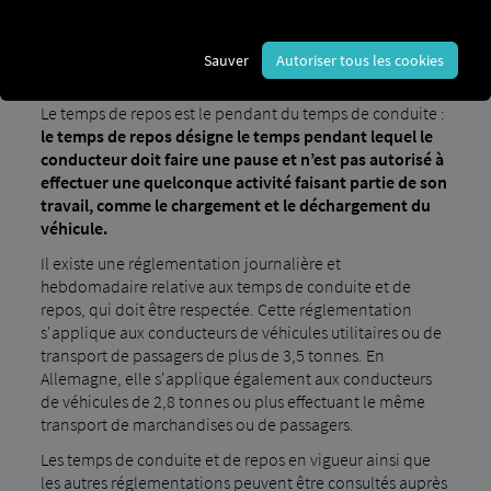
pause de 15 minutes peut être prise après 3,5 heures de
conduite, suivie de 1,5 heure de conduite et d'une pause
de 30 minutes. Il est important, cependant, de prendre
Sauver
Autoriser tous les cookies
d'abord la pause la plus courte, comme dans l'exemple.
Le temps de repos est le pendant du temps de conduite :
le temps de repos désigne le temps pendant lequel le
conducteur doit faire une pause et n’est pas autorisé à
effectuer une quelconque activité faisant partie de son
travail, comme le chargement et le déchargement du
véhicule.
Il existe une réglementation journalière et
hebdomadaire relative aux temps de conduite et de
repos, qui doit être respectée. Cette réglementation
s'applique aux conducteurs de véhicules utilitaires ou de
transport de passagers de plus de 3,5 tonnes. En
Allemagne, elle s'applique également aux conducteurs
de véhicules de 2,8 tonnes ou plus effectuant le même
transport de marchandises ou de passagers.
Les temps de conduite et de repos en vigueur ainsi que
les autres réglementations peuvent être consultés auprès