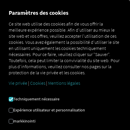
FOR CARRIERS
FOR SHIPPERS
FOR BUSINESS PART
Paramètres des cookies
Ce site web utilise des cookies afin de vous offrir la
meilleure expérience possible. Afin d'utiliser au mieux le
Glossar
Was sind Tachographendaten?
site web et vos offres, veuillez accepter l'utilisation de ces
cookies. Vous avez également la possibilité d'utiliser le site
DONNÉES DU
en utilisant uniquement les cookies techniquement
nécessaires. Pour ce faire, veuillez cliquer sur "Sauver".
Toutefois, cela peut limiter la convivialité du site web. Pour
TACHYGRAPHE
plus d'informations, veuillez consulter nos pages sur la
protection de la vie privée et les cookies.
Vie privée
|
Cookies
|
Mentions légales
Les données du tachygraphe sont
enregistrées par le
tachygraphe (numérique) et transmises à un système
de traitement.
Elles peuvent ensuite être imprimées,
Techniquement nécessaire
archivées, analysées ou transférées vers des systèmes
tiers, tels que des logiciels de paie. Exemples de données
Expérience utilisateur et personnalisation
de tachygraphe :
markkinointi
Temps de conduite et de repos