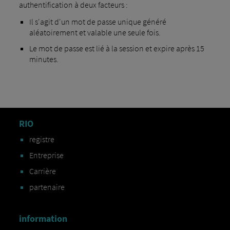
authentification à deux facteurs :
Il s'agit d'un mot de passe unique généré
aléatoirement et valable une seule fois.
Le mot de passe est lié à la session et expire après 15
minutes.
RIO
registre
Entreprise
Carrière
partenaire
information