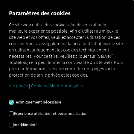
FOR CARRIERS
FOR SHIPPERS
FOR BUSINESS PART
Paramètres des cookies
Ce site web utilise des cookies afin de vous offrir la
meilleure expérience possible. Afin d'utiliser au mieux le
Glossar
Zwei-Faktor-Authentifizierung
site web et vos offres, veuillez accepter l'utilisation de ces
cookies. Vous avez également la possibilité d'utiliser le site
AUTHENTIFICATION
en utilisant uniquement les cookies techniquement
nécessaires. Pour ce faire, veuillez cliquer sur "Sauver".
Toutefois, cela peut limiter la convivialité du site web. Pour
À DEUX FACTEURS
plus d'informations, veuillez consulter nos pages sur la
protection de la vie privée et les cookies.
Vie privée
|
Cookies
|
Mentions légales
Le RIO La plateforme propose
une authentification à
deux facteurs pour protéger vos données.
RIO — Pour
renforcer la sécurité de votre connexion. Cette couche
Techniquement nécessaire
de sécurité supplémentaire garantit que seuls les
utilisateurs autorisés ont accès à votre compte.
Expérience utilisateur et personnalisation
En plus de votre mot de passe, vous devrez saisir un
markkinointi
deuxième facteur d'authentification : un code généré