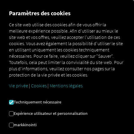
MARKETPLACE
APERÇU
Paramètres des cookies
Ce site web utilise des cookies afin de vous offrir la
meilleure expérience possible. Afin d'utiliser au mieux le
Marketplace
Connectors
CO3 Platform Connect
site web et vos offres, veuillez accepter l'utilisation de ces
cookies. Vous avez également la possibilité d'utiliser le site
en utilisant uniquement les cookies techniquement
nécessaires. Pour ce faire, veuillez cliquer sur "Sauver".
Toutefois, cela peut limiter la convivialité du site web. Pour
CO3 PLATFORM
plus d'informations, veuillez consulter nos pages sur la
protection de la vie privée et les cookies.
CONNECTER
Vie privée
|
Cookies
|
Mentions légales
Intégration d'un fournisseur externe
Techniquement nécessaire
Utilisez-vous le
service de la CO3 Platform
de
Expérience utilisateur et personnalisation
notre partenaire
CO3 Sp. z oo
? Vous pouvez
alors
l’enrichir avec les données de nos
markkinointi
propres services
. Il vous suffit d’avoir accès à la