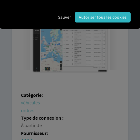
plateforme RIO
et de posséder un compte chez
notre partenaire
CO3 Sp. z oo
Sauver
Autoriser tous les cookies
Catégorie:
véhicules
ordres
Type de connexion :
À partir de
Fournisseur: