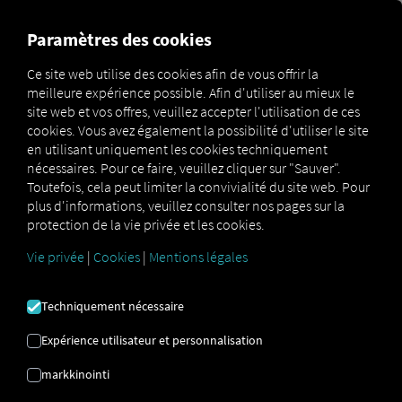
MARKETPLACE
APERÇU
Paramètres des cookies
Ce site web utilise des cookies afin de vous offrir la
meilleure expérience possible. Afin d'utiliser au mieux le
Marketplace
Connectors
Linkway.Integrator Connect
site web et vos offres, veuillez accepter l'utilisation de ces
cookies. Vous avez également la possibilité d'utiliser le site
en utilisant uniquement les cookies techniquement
nécessaires. Pour ce faire, veuillez cliquer sur "Sauver".
Toutefois, cela peut limiter la convivialité du site web. Pour
LINKWAY INTEGRATOR
plus d'informations, veuillez consulter nos pages sur la
protection de la vie privée et les cookies.
CONNECT
Vie privée
|
Cookies
|
Mentions légales
Intégration d'un fournisseur externe
Techniquement nécessaire
Utilisez-vous déjà
linkway.INTEGRATOR
d'
Expérience utilisateur et personnalisation
Integrigo Sp. z oo
? Vous pouvez alors
étendre ce service avec les données de
markkinointi
nos propres services
. Il vous suffit d'avoir