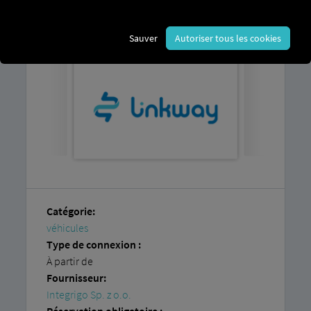
accès à la
plateforme RIO
et un compte
chez
Integrigo Sp. z oo
Sauver
Autoriser tous les cookies
Catégorie:
véhicules
Type de connexion :
À partir de
Fournisseur:
Integrigo Sp. z o.o.