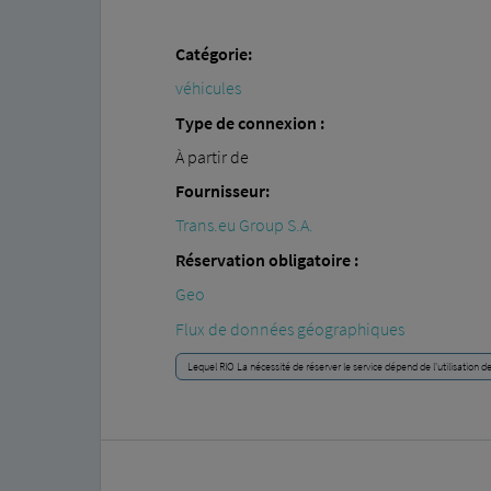
Catégorie:
véhicules
Type de connexion :
À partir de
Fournisseur:
Trans.eu Group S.A.
Réservation obligatoire :
Geo
Flux de données géographiques
Lequel RIO La nécessité de réserver le service dépend de l'utilisation 