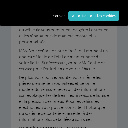
Avec MAN ServiceCare Vous bénéficiez de M - en
plus des services de MAN ServiceCare S -
Sauver
Autoriser tous les cookies
Fonctions supplémentaires : Des informations
détaillées sur l'état des différents composants
du véhicule vous permettent de gérer l'entretien
et les réparations de manière encore plus
personnalisée.
MAN ServiceCare M vous offre à tout moment un
aperçu détaillé de l'état de maintenance de
votre flotte. Si nécessaire, votre MAN Centre de
service pour l'entretien de votre véhicule.
De plus, vous pouvez ajouter vous-même les
pièces d'entretien souhaitées et, selon le
modèle du véhicule, recevoir des informations
sur les plaquettes de frein, les niveaux de liquide
et la pression des pneus. Pour les véhicules
électriques, vous pouvez consulter l'historique
du système de batterie et accéder à des
informations plus détaillées à son sujet.
Nous développons MAN ServiceCare