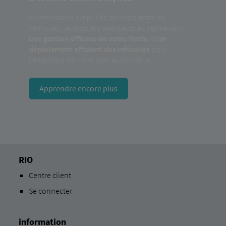
Numérisation simplifiée de votre flotte de
véhicules : les boîtiers télématiques permettent
une gestion efficace de votre flotte
et
un
déploiement efficient des véhicules
pour
l’ensemble de votre parc automobile.
Apprendre encore plus
RIO
Centre client
Se connecter
information