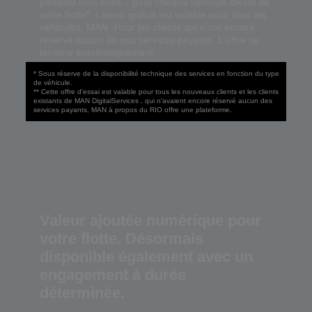
pendant trois mois – pour chaque véhicule diesel de
votre flotte*. L’essai gratuit est valable pour tous les
véhicules. MAN -Pour les clients qui n'ont encore
réservé aucun de nos services payants. L'offre se
termine automatiquement.
* Sous réserve de la disponibilité technique des services en fonction du type
de véhicule.
** Cette offre d'essai est valable pour tous les nouveaux clients et les clients
existants de MAN DigitalServices , qui n'avaient encore réservé aucun des
services payants, MAN à propos du RIO offre une plateforme.
Valeur ajoutée numérique pour
votre flotte. Désormais
disponible également avec un
engagement à durée
déterminée.