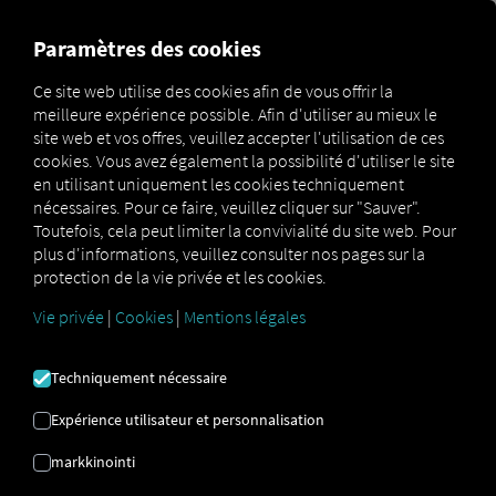
MARKETPLACE
APERÇU
Paramètres des cookies
Ce site web utilise des cookies afin de vous offrir la
meilleure expérience possible. Afin d'utiliser au mieux le
Marketplace
MAN ServiceCare M
site web et vos offres, veuillez accepter l'utilisation de ces
cookies. Vous avez également la possibilité d'utiliser le site
en utilisant uniquement les cookies techniquement
nécessaires. Pour ce faire, veuillez cliquer sur "Sauver".
Toutefois, cela peut limiter la convivialité du site web. Pour
plus d'informations, veuillez consulter nos pages sur la
protection de la vie privée et les cookies.
MAN
Vie privée
|
Cookies
|
Mentions légales
SERVICECARE M
Techniquement nécessaire
Expérience utilisateur et personnalisation
Votre gestion individuelle de
markkinointi
l'entretien et des réparations