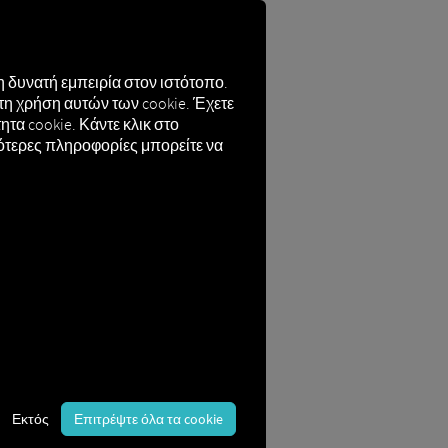
 δυνατή εμπειρία στον ιστότοπο.
τη χρήση αυτών των cookie. Έχετε
τα cookie. Κάντε κλικ στο
ς RIO
σότερες πληροφορίες μπορείτε να
αποτελεσματικότητα στην πλατφόρμα
 σας υποστηρίζουν ανάλογα με τις
ς οδηγού είτε για την κράτηση μιας
Εκτός
Επιτρέψτε όλα τα cookie