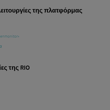
λειτουργίες της πλατφόρμας
tenmonitor»
α
ες της RIO