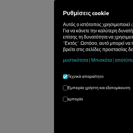
Ρυθμίσεις cookie
Αυτός ο ιστότοπος χρησιμοποιεί 
Για να κάνετε την καλύτερη δυνα
επίσης τη δυνατότητα να χρησιμοπ
Καλώς ήρθατε στο
"Εκτός". Ωστόσο, αυτό μπορεί να 
βρείτε στις σελίδες προστασίας δ
μυστικότητα
|
Μπισκότα
|
αποτύπ
Αυτή η επισκόπηση σας παρουσιάζει 
RIO. Οι οδηγίες σας καθοδηγούν
από
τρέχουσες ανάγκες σας – είτε πρόκει
Τεχνικά απαραίτητο
ψηφιακής υπηρεσίας.
Εμπειρία χρήστη και εξατομίκευση
εμπορία