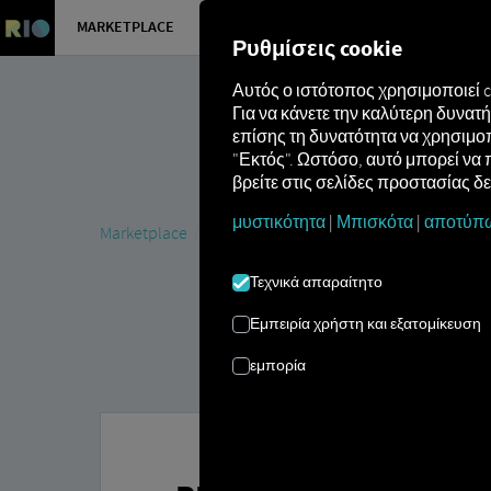
MARKETPLACE
ΕΠΙΣΚΌΠ
Ρυθμίσεις cookie
Αυτός ο ιστότοπος χρησιμοποιεί 
Για να κάνετε την καλύτερη δυνα
επίσης τη δυνατότητα να χρησιμοπ
"Εκτός". Ωστόσο, αυτό μπορεί να 
βρείτε στις σελίδες προστασίας δ
μυστικότητα
|
Μπισκότα
|
αποτύπ
Marketplace
Connectors
REMONDIS Connect
Τεχνικά απαραίτητο
Εμπειρία χρήστη και εξατομίκευση
εμπορία