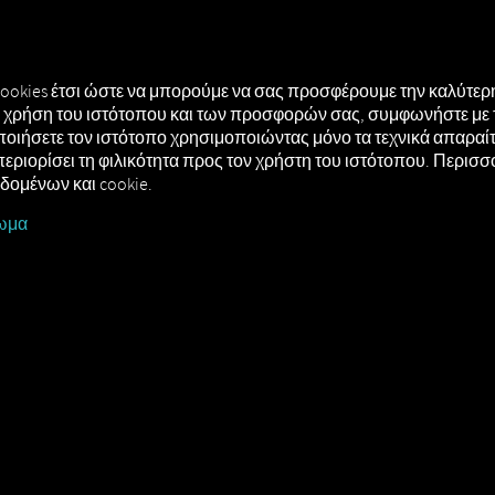
ΗΣΗ
MAN DIGITALSERVICES
CONNECTORS
cookies έτσι ώστε να μπορούμε να σας προσφέρουμε την καλύτερη
τή χρήση του ιστότοπου και των προσφορών σας, συμφωνήστε με 
οιήσετε τον ιστότοπο χρησιμοποιώντας μόνο τα τεχνικά απαραίτη
περιορίσει τη φιλικότητα προς τον χρήστη του ιστότοπου. Περισ
εδομένων και cookie.
ωμα