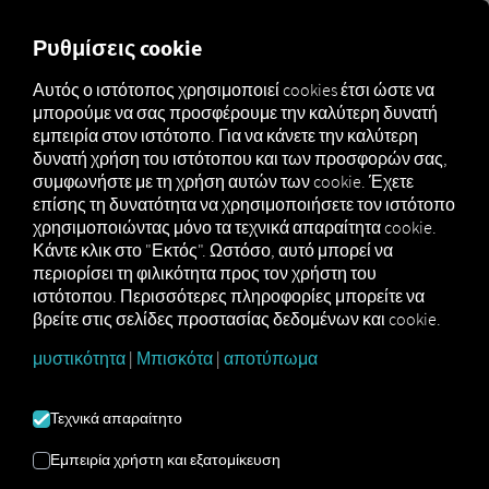
MARKETPLACE
ΕΠΙΣΚΌΠ
Ρυθμίσεις cookie
Αυτός ο ιστότοπος χρησιμοποιεί cookies έτσι ώστε να
μπορούμε να σας προσφέρουμε την καλύτερη δυνατή
Marketplace
Connectors
TIMOCOM Connect
εμπειρία στον ιστότοπο. Για να κάνετε την καλύτερη
δυνατή χρήση του ιστότοπου και των προσφορών σας,
συμφωνήστε με τη χρήση αυτών των cookie. Έχετε
επίσης τη δυνατότητα να χρησιμοποιήσετε τον ιστότοπο
χρησιμοποιώντας μόνο τα τεχνικά απαραίτητα cookie.
TIMOCOM CONNECT
Κάντε κλικ στο "Εκτός". Ωστόσο, αυτό μπορεί να
περιορίσει τη φιλικότητα προς τον χρήστη του
ιστότοπου. Περισσότερες πληροφορίες μπορείτε να
Σύνδεση με εξωτερικό πάροχο
βρείτε στις σελίδες προστασίας δεδομένων και cookie.
μυστικότητα
|
Μπισκότα
|
αποτύπωμα
Χρησιμοποιείτε ήδη το
Smart Logistics
System
της
TIMOCOM GmbH
; Τότε
μπορείτε
να εμπλουτίσετε
αυτήν την
Τεχνικά απαραίτητο
υπηρεσία με
δεδομένα από τις δικές
μας υπηρεσίες
. Το μόνο που χρειάζεστε
Εμπειρία χρήστη και εξατομίκευση
είναι πρόσβαση στην
πλατφόρμα RIO