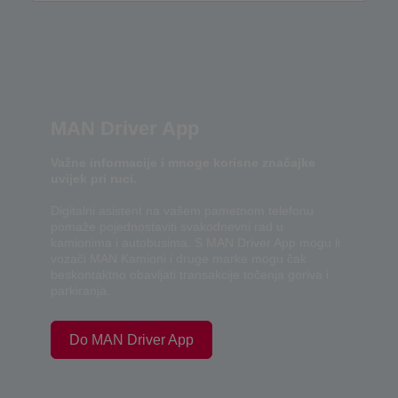
MAN Driver App
Važne informacije i mnoge korisne značajke
uvijek pri ruci.
Digitalni asistent na vašem pametnom telefonu
pomaže pojednostaviti svakodnevni rad u
kamionima i autobusima. S MAN Driver App mogu li
vozači MAN Kamioni i druge marke mogu čak
beskontaktno obavljati transakcije točenja goriva i
parkiranja.
Do MAN Driver App