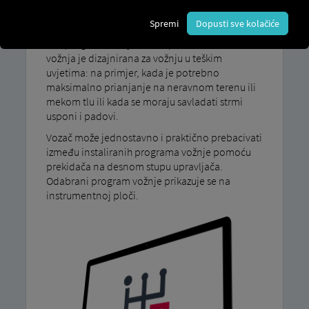
Program vožnje: Terenska vožnja
Spremi
Dopusti sve kolačiće
Naš program vožnje MAN TipMatic Terenska
vožnja je dizajnirana za vožnju u teškim
uvjetima: na primjer, kada je potrebno
maksimalno prianjanje na neravnom terenu ili
mekom tlu ili kada se moraju savladati strmi
usponi i padovi.
Vozač može jednostavno i praktično prebacivati
​​između instaliranih programa vožnje pomoću
prekidača na desnom stupu upravljača.
Odabrani program vožnje prikazuje se na
instrumentnoj ploči.