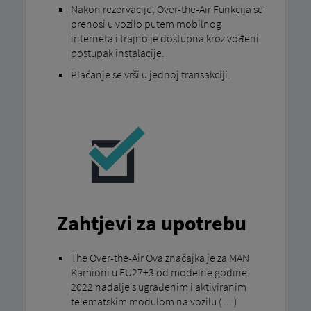
Nakon rezervacije, Over-the-Air Funkcija se
prenosi u vozilo putem mobilnog
interneta i trajno je dostupna kroz vođeni
postupak instalacije.
Plaćanje se vrši u jednoj transakciji.
Zahtjevi za upotrebu
The Over-the-Air Ova značajka je za MAN
Kamioni u EU27+3 od modelne godine
2022 nadalje s ugrađenim i aktiviranim
telematskim modulom na vozilu (
...
)