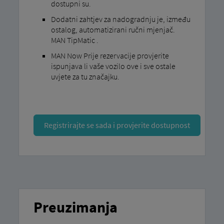
dostupni su.
Dodatni zahtjev za nadogradnju je, između
ostalog, automatizirani ručni mjenjač.
MAN TipMatic .
MAN Now Prije rezervacije provjerite
ispunjava li vaše vozilo ove i sve ostale
uvjete za tu značajku.
Registrirajte se sada i provjerite dostupnost
Preuzimanja