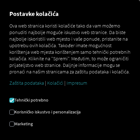
MARKETPLACE
PREGLED
Postavke kolačića
Ova web stranica koristi kolačiće tako da vam možemo
ponuditi najbolje moguće iskustvo web stranice. Da biste
MAN
MAN
MAN TipMatic
najbolje iskoristili web mjesto i vaše ponude, pristanite na
Marketplace
DigitalServices
Now
Offroad
upotrebu ovih kolačića. Također imate mogućnost
korištenja web mjesta korištenjem samo tehnički potrebnih
kolačića. Kliknite na "Spremi". Međutim, to može ograničiti
prijateljstvo web stranice. Daljnje informacije mogu se
pronaći na našim stranicama za zaštitu podataka i kolačića.
Registrirajte se i rezervirajte odmah
Zaštita podataka
|
Kolačići
|
Impresum
MAN TIPMATIC
Tehnički potrebno
TERENSKA
Korisničko iskustvo i personalizacija
Marketing
VOŽNJA