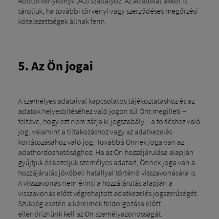
Adótörvénykönyv (AO) szabályoz. Az adatokat akkor is
tároljuk, ha további törvényi vagy szerződéses megőrzési
kötelezettségek állnak fenn.
5. Az Ön jogai
A személyes adataival kapcsolatos tájékoztatáshoz és az
adatok helyesbítéséhez való jogon túl Önt megilleti –
feltéve, hogy ezt nem zárja ki jogszabály – a törléshez való
jog, valamint a tiltakozáshoz vagy az adatkezelés
korlátozásához való jog. Továbbá Önnek joga van az
adathordozhatósághoz. Ha az Ön hozzájárulása alapján
gyűjtjük és kezeljük személyes adatait, Önnek joga van a
hozzájárulás jövőbeli hatállyal történő visszavonására is.
A visszavonás nem érinti a hozzájárulás alapján a
visszavonás előtt végrehajtott adatkezelés jogszerűségét.
Szükség esetén a kérelmek feldolgozása előtt
ellenőriznünk kell az Ön személyazonosságát.