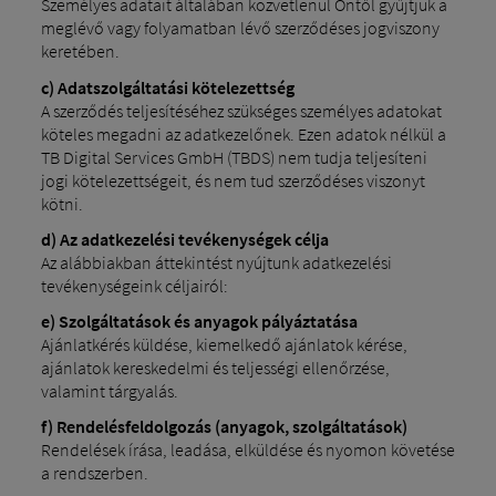
Személyes adatait általában közvetlenül Öntől gyűjtjük a
meglévő vagy folyamatban lévő szerződéses jogviszony
keretében.
c) Adatszolgáltatási kötelezettség
A szerződés teljesítéséhez szükséges személyes adatokat
köteles megadni az adatkezelőnek. Ezen adatok nélkül a
TB Digital Services GmbH (TBDS) nem tudja teljesíteni
jogi kötelezettségeit, és nem tud szerződéses viszonyt
kötni.
d) Az adatkezelési tevékenységek célja
Az alábbiakban áttekintést nyújtunk adatkezelési
tevékenységeink céljairól:
e) Szolgáltatások és anyagok pályáztatása
Ajánlatkérés küldése, kiemelkedő ajánlatok kérése,
ajánlatok kereskedelmi és teljességi ellenőrzése,
valamint tárgyalás.
f) Rendelésfeldolgozás (anyagok, szolgáltatások)
Rendelések írása, leadása, elküldése és nyomon követése
a rendszerben.