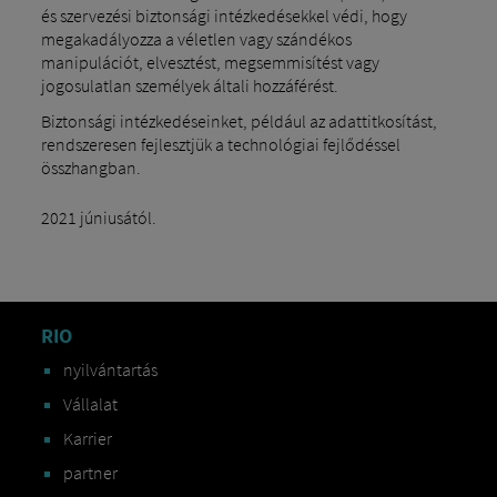
és szervezési biztonsági intézkedésekkel védi, hogy
megakadályozza a véletlen vagy szándékos
manipulációt, elvesztést, megsemmisítést vagy
jogosulatlan személyek általi hozzáférést.
Biztonsági intézkedéseinket, például az adattitkosítást,
rendszeresen fejlesztjük a technológiai fejlődéssel
összhangban.
2021 júniusától.
RIO
nyilvántartás
Vállalat
Karrier
partner