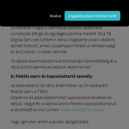
leányvállalata. A weboldalunkon tett látogatások során
gyűjtött személyes adatokat az adatkezelő székhelye
szerinti ország jogszabályi rendelkezéseivel összhangban
Kivéve
Engedélyezzen minden sütit
dolgozzuk fel. Ezenkívül a TB Digital Services GmbH
elkötelezte magát a személyes adatok védelmére
vonatkozó átfogó és egységes politika mellett. Ez a TB
Digital Services GmbH-n belül világszerte olyan védelmi
szintet biztosít, amely összehasonlítható a németországi
és az Európai Unióbeli szinttel.
Továbbá alkalmazottainkat titoktartási kötelezettség és a
rájuk bízott személyes adatok védelme köti.
b) Felelős szerv és kapcsolattartó személy
Az adatvédelmi törvény értelmében az Ön adataiért
felelős szerv a TBDS.
Általános és adatvédelemmel kapcsolatos kérdéseivel
kérjük, vegye fel a kapcsolatot a felelős kapcsolattartóval
a következő e-mail címen:
datenschutz@rio.cloud
Vagy igénybe veheti a postai szolgáltatást: