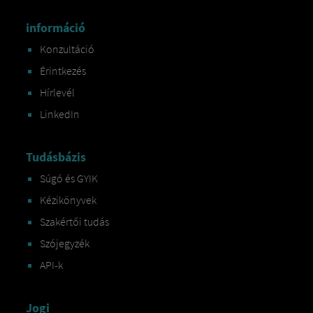
információ
Konzultáció
Érintkezés
Hírlevél
LinkedIn
Tudásbázis
Súgó és GYIK
Kézikönyvek
Szakértői tudás
Szójegyzék
API-k
Jogi