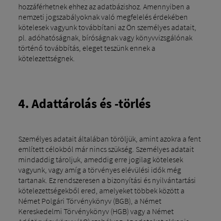
hozzáférhetnek ehhez az adatbázishoz. Amennyiben a
nemzeti jogszabályoknak való megfelelés érdekében
kötelesek vagyunk továbbítani az Ön személyes adatait,
pl. adóhatóságnak, bíróságnak vagy könyvvizsgálónak
történő továbbítás, eleget teszünk ennek a
kötelezettségnek.
4. Adattárolás és -törlés
Személyes adatait általában töröljük, amint azokra a fent
említett célokból már nincs szükség. Személyes adatait
mindaddig tároljuk, ameddig erre jogilag kötelesek
vagyunk, vagy amíg a törvényes elévülési idők még
tartanak. Ez rendszeresen a bizonyítási és nyilvántartási
kötelezettségekből ered, amelyeket többek között a
Német Polgári Törvénykönyv (BGB), a Német
Kereskedelmi Törvénykönyv (HGB) vagy a Német