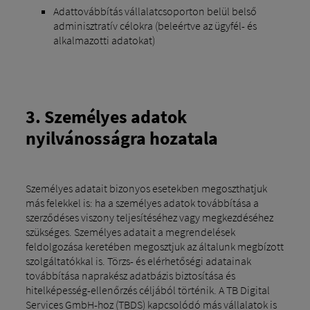
Adattovábbítás vállalatcsoporton belül belső
adminisztratív célokra (beleértve az ügyfél- és
alkalmazotti adatokat)
3. Személyes adatok
nyilvánosságra hozatala
Személyes adatait bizonyos esetekben megoszthatjuk
más felekkel is: ha a személyes adatok továbbítása a
szerződéses viszony teljesítéséhez vagy megkezdéséhez
szükséges. Személyes adatait a megrendelések
feldolgozása keretében megosztjuk az általunk megbízott
szolgáltatókkal is. Törzs- és elérhetőségi adatainak
továbbítása naprakész adatbázis biztosítása és
hitelképesség-ellenőrzés céljából történik. A TB Digital
Services GmbH-hoz (TBDS) kapcsolódó más vállalatok is