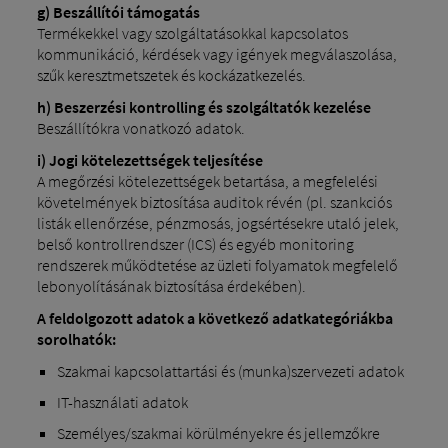
g) Beszállítói támogatás
Termékekkel vagy szolgáltatásokkal kapcsolatos
kommunikáció, kérdések vagy igények megválaszolása,
szűk keresztmetszetek és kockázatkezelés.
h) Beszerzési kontrolling és szolgáltatók kezelése
Beszállítókra vonatkozó adatok.
i) Jogi kötelezettségek teljesítése
A megőrzési kötelezettségek betartása, a megfelelési
követelmények biztosítása auditok révén (pl. szankciós
listák ellenőrzése, pénzmosás, jogsértésekre utaló jelek,
belső kontrollrendszer (ICS) és egyéb monitoring
rendszerek működtetése az üzleti folyamatok megfelelő
lebonyolításának biztosítása érdekében).
A feldolgozott adatok a következő adatkategóriákba
sorolhatók:
Szakmai kapcsolattartási és (munka)szervezeti adatok
IT-használati adatok
Személyes/szakmai körülményekre és jellemzőkre