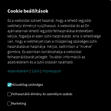
FOR CARRIERS
FOR SHIPPERS
FOR BUSINESS PART
Cookie beállítások
Ez a weboldal sütiket használ, hogy a lehető legjobb
webhelyi élményt nyújthassuk. A weboldal és az Ön
ADATVÉDELEM
ajánlatainak lehető legjobb felhasználása érdekében
kérjük, fogadja el ezen sütik használatát. Arra is lehetősége
Üzleti partnereknek
van, hogy a webhelyet csak a műszakilag szükséges sütik
használatával használja. Kérjük, kattintson a "Kivéve"
gombra. Ez azonban korlátozhatja a weboldal
felhasználóbarát jellegét. További információ az
adatvédelem és a sütik oldalán található.
1. Általános információk
Adatvédelem
|
Sütik
|
Impresszum
Műszakilag szükséges
a) Adatvédelmi információk
Felhasználói élmény és személyre szabás
A személyes adatok kezelése során az Ön magánélethez
való jogainak védelme rendkívül fontos a TB Digital
Marketing
Services GmbH (TBDS) számára. A TBDS a TRATON SE