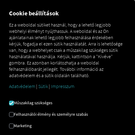
FOR CARRIERS
FOR SHIPPERS
FOR BUSINESS PART
Cookie beállítások
Ez a weboldal sütiket használ, hogy a lehető legjobb
webhelyi élményt nyújthassuk. A weboldal és az Ön
JUSS EL A
ajánlatainak lehető legjobb felhasználása érdekében
kérjük, fogadja el ezen sütik használatát. Arra is lehetősége
PLATFORMRA
van, hogy a webhelyet csak a műszakilag szükséges sütik
használatával használja. Kérjük, kattintson a "Kivéve"
HÁROM EGYSZERŰ
gombra. Ez azonban korlátozhatja a weboldal
felhasználóbarát jellegét. További információ az
LÉPÉSBEN
adatvédelem és a sütik oldalán található.
Adatvédelem
|
Sütik
|
Impresszum
Műszakilag szükséges
Felhasználói élmény és személyre szabás
Marketing