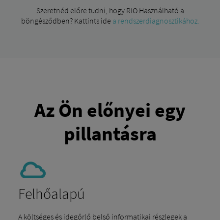
Szeretnéd előre tudni, hogy RIO Használható a
böngésződben? Kattints ide
a rendszerdiagnosztikához.
Az Ön előnyei egy
pillantásra
Felhőalapú
A költséges és idegőrlő belső informatikai részlegek a