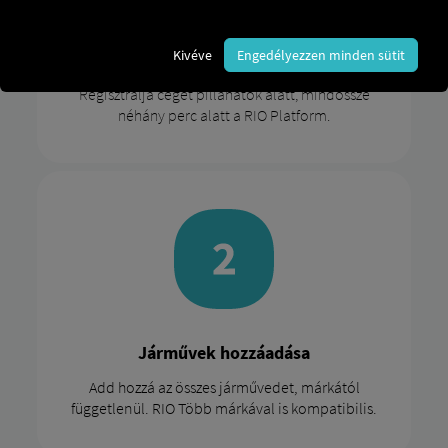
Kivéve
Engedélyezzen minden sütit
Regisztráljon ingyenesen
Regisztrálja cégét pillanatok alatt, mindössze
néhány perc alatt a RIO Platform.
Járművek hozzáadása
Add hozzá az összes járművedet, márkától
függetlenül. RIO Több márkával is kompatibilis.