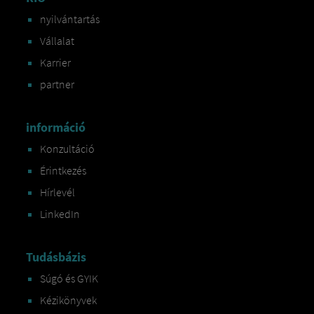
nyilvántartás
Vállalat
Karrier
partner
információ
Konzultáció
Érintkezés
Hírlevél
LinkedIn
Tudásbázis
Súgó és GYIK
Kézikönyvek