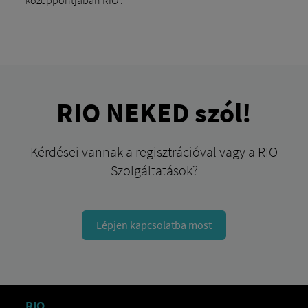
középpontjában RIO .
RIO NEKED szól!
Kérdései vannak a regisztrációval vagy a RIO
Szolgáltatások?
Lépjen kapcsolatba most
RIO