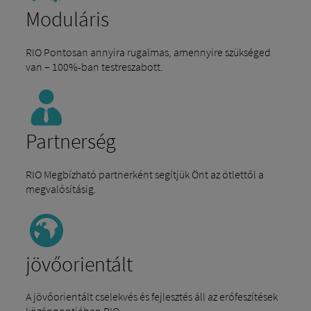
Moduláris
RIO Pontosan annyira rugalmas, amennyire szükséged
van – 100%-ban testreszabott.
Partnerség
RIO Megbízható partnerként segítjük Önt az ötlettől a
megvalósításig.
jövőorientált
A jövőorientált cselekvés és fejlesztés áll az erőfeszítések