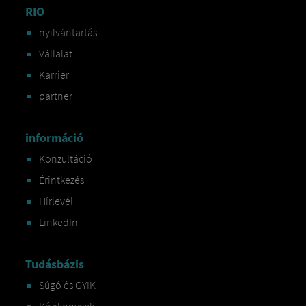
RIO
nyilvántartás
Vállalat
Karrier
partner
információ
Konzultáció
Érintkezés
Hírlevél
LinkedIn
Tudásbázis
Súgó és GYIK
Kézikönyvek