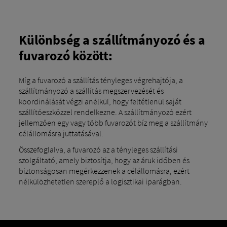
Különbség a szállítmányozó és a
fuvarozó között:
Míg a fuvarozó a szállítás tényleges végrehajtója, a
szállítmányozó a szállítás megszervezését és
koordinálását végzi anélkül, hogy feltétlenül saját
szállítóeszközzel rendelkezne. A szállítmányozó ezért
jellemzően egy vagy több fuvarozót bíz meg a szállítmány
célállomásra juttatásával.
Összefoglalva, a fuvarozó az a tényleges szállítási
szolgáltató, amely biztosítja, hogy az áruk időben és
biztonságosan megérkezzenek a célállomásra, ezért
nélkülözhetetlen szereplő a logisztikai iparágban.