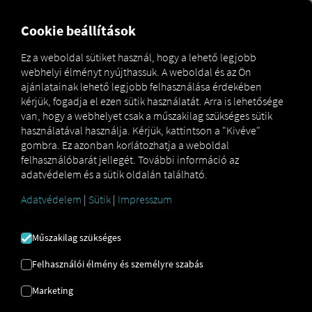
FOR CARRIERS
FOR SHIPPERS
FOR BUSINESS PART
Cookie beállítások
Ez a weboldal sütiket használ, hogy a lehető legjobb
webhelyi élményt nyújthassuk. A weboldal és az Ön
Glossar
Carrier
ajánlatainak lehető legjobb felhasználása érdekében
kérjük, fogadja el ezen sütik használatát. Arra is lehetősége
van, hogy a webhelyet csak a műszakilag szükséges sütik
használatával használja. Kérjük, kattintson a "Kivéve"
HORDOZÓ
gombra. Ez azonban korlátozhatja a weboldal
felhasználóbarát jellegét. További információ az
adatvédelem és a sütik oldalán található.
A teherfuvarozó szerepe a
Adatvédelem
|
Sütik
|
Impresszum
szállítmányozási ágazatban
Műszakilag szükséges
A
fuvarozó,
más néven
szállítmányozó
, olyan vállalat
Felhasználói élmény és személyre szabás
vagy magánszemély, amely árukat vagy árucikkeket
szállít a szállítók nevében – más szóval, szállítási
Marketing
szolgáltató. A szállítási és logisztikai szektorban a
fuvarozó
különféle szállítási módokat fedhet le,