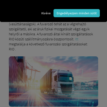
például
közúti szállítást
(teherautó-vezetők vagy
szállítmányozók),
tengeri szállítást
(hajózási
Kivéve
Engedélyezzen minden sütit
társaságok),
légi szállítást
(teherfuvarozó
légitársaságok) vagy
vasúti szállítást
(vasúttársaságok). A fuvarozó tehát az a végrehajtó
szolgáltató, aki az áruk fizikai mozgatását végzi egyik
helyről a másikra. A fuvarozó által kínált szolgáltatások
RIO közúti szállítmányozásra összpontosít.
Itt
megtalálja a következő fuvarozási szolgáltatásokat:
RIO .