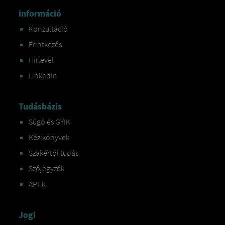
információ
Konzultáció
Érintkezés
Hírlevél
LinkedIn
Tudásbázis
Súgó és GYIK
Kézikönyvek
Szakértői tudás
Szójegyzék
API-k
Jogi