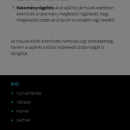
Rakományrögzítés:
Árut szállító járművek esetében
ellenőrzik a rakomány megfelelő rögzítését, hogy
megakadályozzák az út során a csúszást vagy leesést.
Az indulás előtti ellenőrzés nemcsak jogi kötelezettség,
hanem a saját és a többi közlekedő biztonságát is
szolgálja.
RIO
nyilvántartás
Vállalat
Karrier
partner