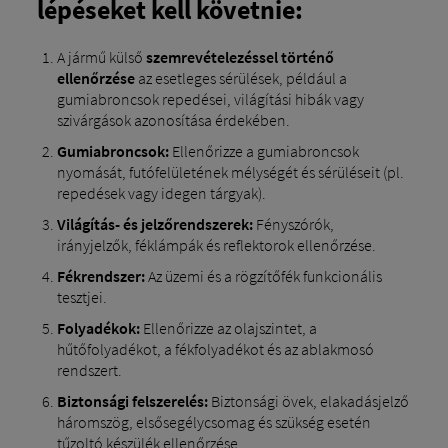
lépéseket kell követnie:
A jármű külső
szemrevételezéssel történő
ellenőrzése
az esetleges sérülések, például a
gumiabroncsok repedései, világítási hibák vagy
szivárgások azonosítása érdekében.
Gumiabroncsok:
Ellenőrizze a gumiabroncsok
nyomását, futófelületének mélységét és sérüléseit (pl.
repedések vagy idegen tárgyak).
Világítás- és jelzőrendszerek:
Fényszórók,
irányjelzők, féklámpák és reflektorok ellenőrzése.
Fékrendszer:
Az üzemi és a rögzítőfék funkcionális
tesztjei.
Folyadékok:
Ellenőrizze az olajszintet, a
hűtőfolyadékot, a fékfolyadékot és az ablakmosó
rendszert.
Biztonsági felszerelés:
Biztonsági övek, elakadásjelző
háromszög, elsősegélycsomag és szükség esetén
tűzoltó készülék ellenőrzése.