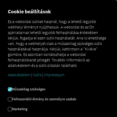
FOR CARRIERS
FOR SHIPPERS
FOR BUSINESS PART
Cookie beállítások
Ez a weboldal sütiket használ, hogy a lehető legjobb
webhelyi élményt nyújthassuk. A weboldal és az Ön
Gesetzliche Fahrzeugprüfung: Abfahrtskontrolle
ajánlatainak lehető legjobb felhasználása érdekében
Glossar
erklärt
kérjük, fogadja el ezen sütik használatát. Arra is lehetősége
van, hogy a webhelyet csak a műszakilag szükséges sütik
használatával használja. Kérjük, kattintson a "Kivéve"
gombra. Ez azonban korlátozhatja a weboldal
INDULÁS ELŐTTI
felhasználóbarát jellegét. További információ az
adatvédelem és a sütik oldalán található.
ELLENŐRZÉS
Adatvédelem
|
Sütik
|
Impresszum
Műszakilag szükséges
Az
indulás előtti ellenőrzés
a járművezető által az
utazás megkezdése előtt elvégzett, törvényileg
Felhasználói élmény és személyre szabás
előírt ellenőrzésre
utal, amelynek célja a közúti
alkalmasság és a működésre való felkészültség
Marketing
biztosítása. Különösen fontos a kereskedelmi áru- és