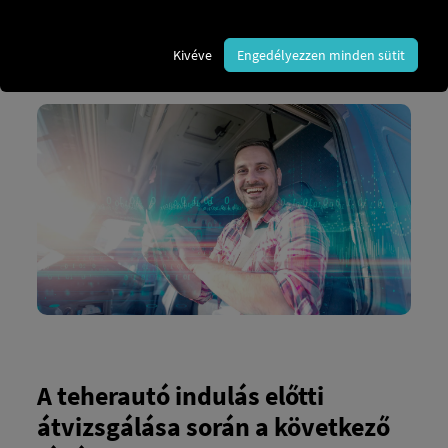
személyszállításban, és törvényileg kötelező. Az
indulás előtti ellenőrzés segít a hibák korai
azonosításában, és elkerüli a baleseteket vagy
Kivéve
Engedélyezzen minden sütit
bírságokat.
A teherautó indulás előtti
átvizsgálása során a következő