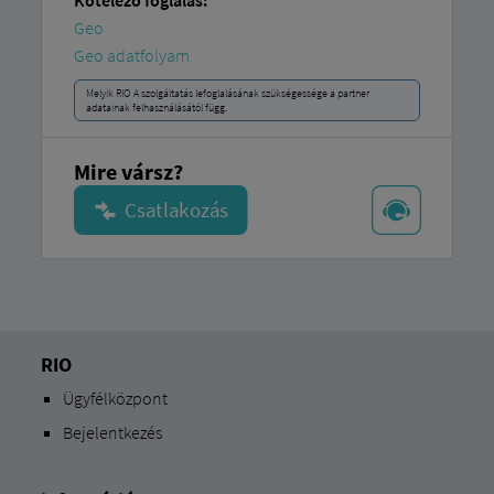
Kötelező foglalás:
Geo
Geo adatfolyam
Melyik RIO A szolgáltatás lefoglalásának szükségessége a partner
adatainak felhasználásától függ.
Mire vársz?
RIO
Ügyfélközpont
Bejelentkezés