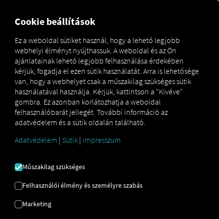
MARKETPLACE
ÁTTEKINT
Cookie beállítások
Ez a weboldal sütiket használ, hogy a lehető legjobb
webhelyi élményt nyújthassuk. A weboldal és az Ön
Marketplace
Connectors
Dashdoc Connect
ajánlatainak lehető legjobb felhasználása érdekében
kérjük, fogadja el ezen sütik használatát. Arra is lehetősége
van, hogy a webhelyet csak a műszakilag szükséges sütik
használatával használja. Kérjük, kattintson a "Kivéve"
gombra. Ez azonban korlátozhatja a weboldal
DASHDOC
felhasználóbarát jellegét. További információ az
adatvédelem és a sütik oldalán található.
CSATLAKOZÁS
Adatvédelem
|
Sütik
|
Impresszum
Külső szolgáltató integrációja
Műszakilag szükséges
Már használja partnerünk, a
Dashdoc
Felhasználói élmény és személyre szabás
szolgáltatásait? Akkor
kibővítheti ezt a
szolgáltatást a mi szolgáltatásainkból
Marketing
származó adatokkal
. Csupán a
RIO