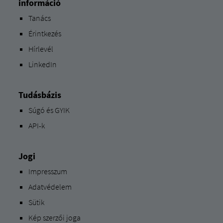
információ
Tanács
Érintkezés
Hírlevél
LinkedIn
Tudásbázis
Súgó és GYIK
API-k
Jogi
Impresszum
Adatvédelem
Sütik
Kép szerzői joga