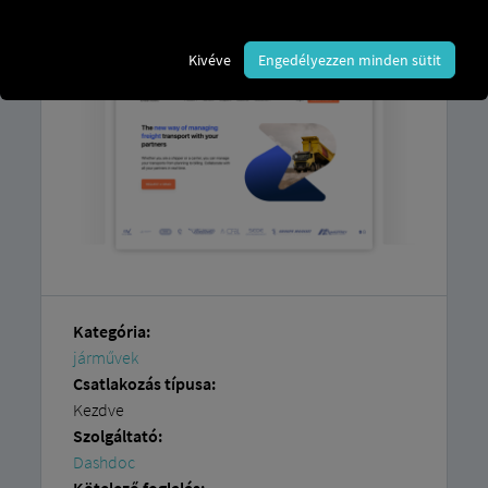
platformhoz
való hozzáférésre és egy
Dashdoc
fiókra van szüksége.
Kivéve
Engedélyezzen minden sütit
Kategória:
járművek
Csatlakozás típusa:
Kezdve
Szolgáltató:
Dashdoc