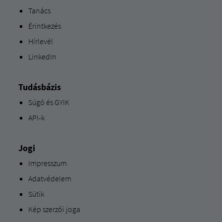
Tanács
Érintkezés
Hírlevél
LinkedIn
Tudásbázis
Súgó és GYIK
API-k
Jogi
Impresszum
Adatvédelem
Sütik
Kép szerzői joga