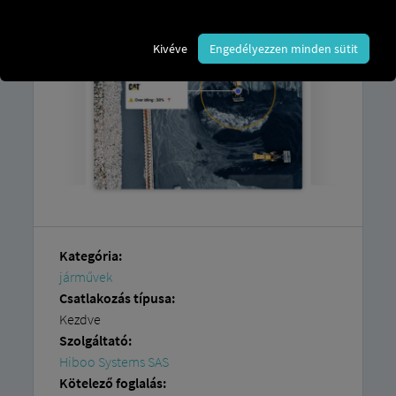
fiókra van szüksége.
Kivéve
Engedélyezzen minden sütit
Kategória:
járművek
Csatlakozás típusa:
Kezdve
Szolgáltató:
Hiboo Systems SAS
Kötelező foglalás: