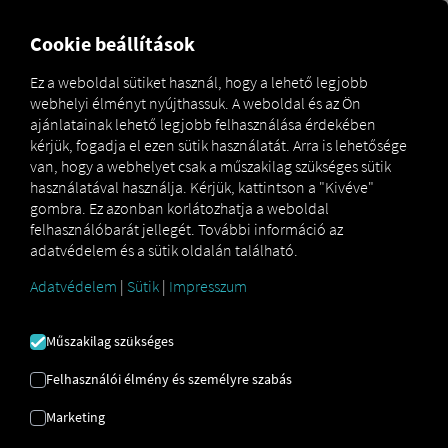
MARKETPLACE
ÁTTEKINT
Cookie beállítások
Ez a weboldal sütiket használ, hogy a lehető legjobb
webhelyi élményt nyújthassuk. A weboldal és az Ön
Marketplace
Connectors
Hiboo Connect
ajánlatainak lehető legjobb felhasználása érdekében
kérjük, fogadja el ezen sütik használatát. Arra is lehetősége
van, hogy a webhelyet csak a műszakilag szükséges sütik
használatával használja. Kérjük, kattintson a "Kivéve"
gombra. Ez azonban korlátozhatja a weboldal
HIBOO CONNECT
felhasználóbarát jellegét. További információ az
adatvédelem és a sütik oldalán található.
Adatvédelem
|
Sütik
|
Impresszum
Külső szolgáltató integrációja
Már igénybe veszi partnerünk
Hiboo
Műszakilag szükséges
Systems SAS
szolgáltatásait? Akkor
kibővítheti ezt a szolgáltatást a mi
Felhasználói élmény és személyre szabás
szolgáltatásainkból származó adatokkal
.
Marketing
Csupán a
RIO platformhoz
való
hozzáférésre és egy
Hiboo Systems SAS