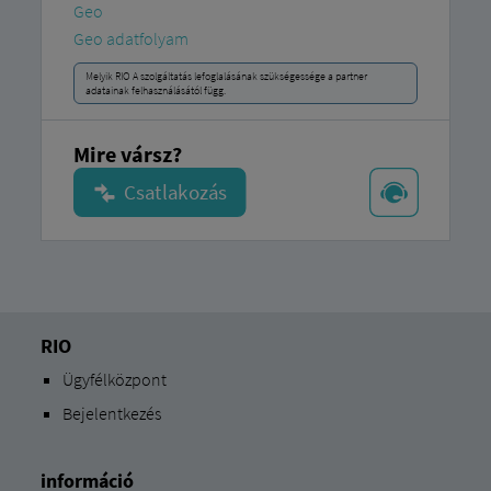
Geo
Geo adatfolyam
Melyik RIO A szolgáltatás lefoglalásának szükségessége a partner
adatainak felhasználásától függ.
Mire vársz?
RIO
Ügyfélközpont
Bejelentkezés
információ