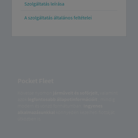
Szolgáltatás leírása
A szolgáltatás általános feltételei
Pocket Fleet
Kövesse nyomon
járműveit és sofőrjeit,
valamint
azok
legfontosabb állapotinformációit
, mindig
modern és vonzó formátumban.
Ingyenes
alkalmazásunkkal
könnyedén kezelheti flottáját
útközben is.