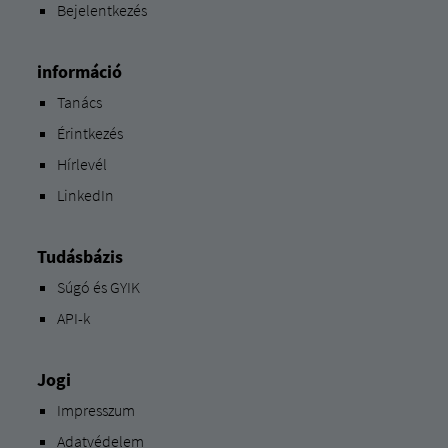
Bejelentkezés
információ
Tanács
Érintkezés
Hírlevél
LinkedIn
Tudásbázis
Súgó és GYIK
API-k
Jogi
Impresszum
Adatvédelem