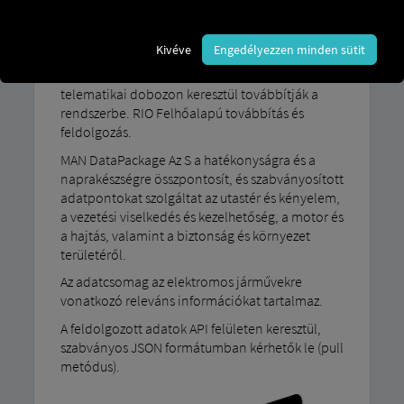
Vel MAN DataPackage Integrálja járműadatait
MAN A flottákat saját IT-rendszerekbe vagy
Kivéve
Engedélyezzen minden sütit
harmadik féltől származó megoldásokba
integrálják. A jármű adatait egy megfelelő
telematikai dobozon keresztül továbbítják a
rendszerbe. RIO Felhőalapú továbbítás és
feldolgozás.
MAN DataPackage Az S a hatékonyságra és a
naprakészségre összpontosít, és szabványosított
adatpontokat szolgáltat az utastér és kényelem,
a vezetési viselkedés és kezelhetőség, a motor és
a hajtás, valamint a biztonság és környezet
területéről.
Az adatcsomag az elektromos járművekre
vonatkozó releváns információkat tartalmaz.
A feldolgozott adatok API felületen keresztül,
szabványos JSON formátumban kérhetők le (pull
metódus).