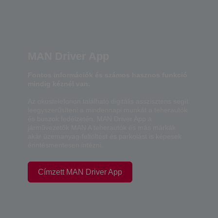
MAN Driver App
Fontos információk és számos hasznos funkció
mindig kéznél van.
Az okostelefonon található digitális asszisztens segít
leegyszerűsíteni a mindennapi munkát a teherautók
és buszok fedélzetén. MAN Driver App a
járművezetők MAN A teherautók és más márkák
akár üzemanyag-feltöltést és parkolást is képesek
érintésmentesen intézni.
Címzett MAN Driver App