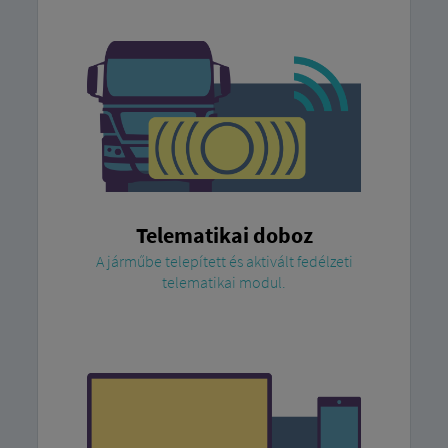
Telematikai doboz
A járműbe telepített és aktivált fedélzeti
telematikai modul.