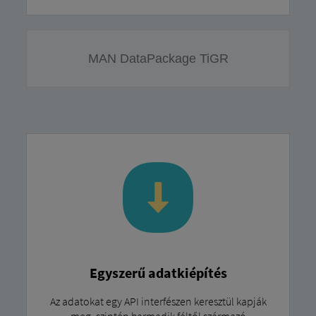
MAN DataPackage TiGR
Egyszerű adatkiépítés
Az adatokat egy API interfészen keresztül kapják
meg, szintén harmadik féltől származó