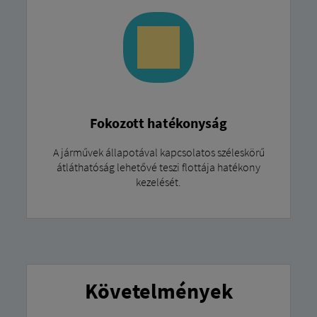
Fokozott hatékonyság
A járművek állapotával kapcsolatos széleskörű
átláthatóság lehetővé teszi flottája hatékony
kezelését.
Követelmények