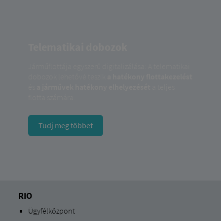
Telematikai dobozok
Járműflottája egyszerű digitalizálása: A telematikai
dobozok lehetővé teszik
a hatékony flottakezelést
és
a járművek hatékony elhelyezését
a teljes
flotta számára.
Tudj meg többet
RIO
Ügyfélközpont