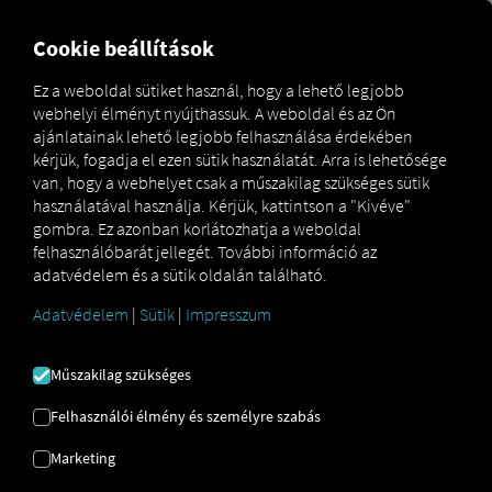
MARKETPLACE
ÁTTEKINT
Cookie beállítások
Ez a weboldal sütiket használ, hogy a lehető legjobb
webhelyi élményt nyújthassuk. A weboldal és az Ön
Marketplace
MAN DigitalServices
MAN DataPackage S
ajánlatainak lehető legjobb felhasználása érdekében
kérjük, fogadja el ezen sütik használatát. Arra is lehetősége
van, hogy a webhelyet csak a műszakilag szükséges sütik
használatával használja. Kérjük, kattintson a "Kivéve"
gombra. Ez azonban korlátozhatja a weboldal
felhasználóbarát jellegét. További információ az
adatvédelem és a sütik oldalán található.
MAN
Adatvédelem
|
Sütik
|
Impresszum
DATAPACKAGE S
Műszakilag szükséges
Felhasználói élmény és személyre szabás
Belépés az adatvezérelt flottakezelés
Marketing
világába