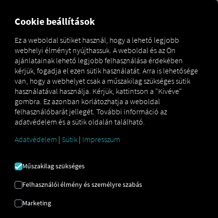
MARKETPLACE
ÁTTEKINT
Cookie beállítások
Ez a weboldal sütiket használ, hogy a lehető legjobb
webhelyi élményt nyújthassuk. A weboldal és az Ön
Marketplace
MAN DigitalServices
MAN SimplePay
ajánlatainak lehető legjobb felhasználása érdekében
kérjük, fogadja el ezen sütik használatát. Arra is lehetősége
van, hogy a webhelyet csak a műszakilag szükséges sütik
használatával használja. Kérjük, kattintson a "Kivéve"
gombra. Ez azonban korlátozhatja a weboldal
felhasználóbarát jellegét. További információ az
adatvédelem és a sütik oldalán található.
MAN SIMPLEPAY
Adatvédelem
|
Sütik
|
Impresszum
Műszakilag szükséges
Hatékony működési
költséggazdálkodás és
Felhasználói élmény és személyre szabás
érintésmentes
Marketing
tranzakciófeldolgozás.