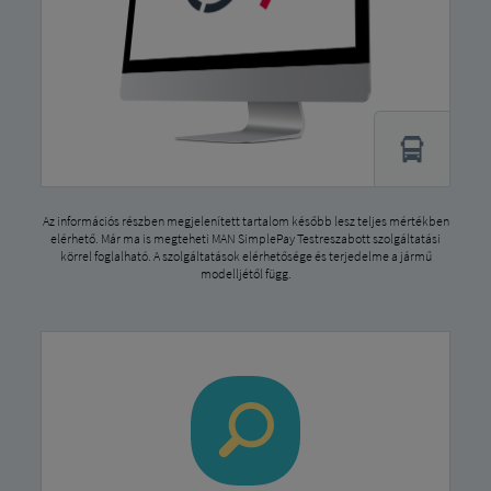
Az információs részben megjelenített tartalom később lesz teljes mértékben
elérhető. Már ma is megteheti MAN SimplePay Testreszabott szolgáltatási
körrel foglalható. A szolgáltatások elérhetősége és terjedelme a jármű
modelljétől függ.