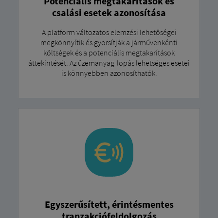
Potenciális megtakarítások és
csalási esetek azonosítása
A platform változatos elemzési lehetőségei
megkönnyítik és gyorsítják a járművenkénti
költségek és a potenciális megtakarítások
áttekintését. Az üzemanyag-lopás lehetséges esetei
is könnyebben azonosíthatók.
Egyszerűsített, érintésmentes
tranzakciófeldolgozás