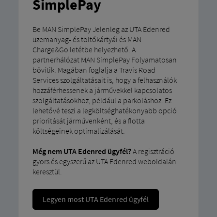
SimplePay
Be MAN SimplePay Jelenleg az UTA Edenred
üzemanyag- és töltőkártyái és MAN
Charge&Go letétbe helyezhető. A
partnerhálózat MAN SimplePay Folyamatosan
bővítik. Magában foglalja a Travis Road
Services szolgáltatásait is, hogy a felhasználók
hozzáférhessenek a járművekkel kapcsolatos
szolgáltatásokhoz, például a parkoláshoz. Ez
lehetővé teszi a legköltséghatékonyabb opció
prioritását járművenként, és a flotta
költségeinek optimalizálását.
Még nem UTA Edenred ügyfél?
A regisztráció
gyors és egyszerű az UTA Edenred weboldalán
keresztül.
Legyen most UTA Edenred ügyfél