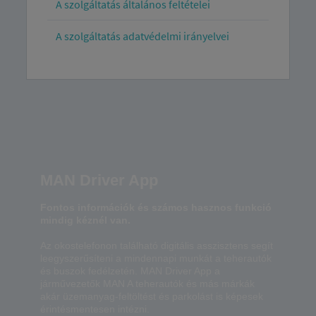
A szolgáltatás általános feltételei
A szolgáltatás adatvédelmi irányelvei
MAN Driver App
Fontos információk és számos hasznos funkció
mindig kéznél van.
Az okostelefonon található digitális asszisztens segít
leegyszerűsíteni a mindennapi munkát a teherautók
és buszok fedélzetén. MAN Driver App a
járművezetők MAN A teherautók és más márkák
akár üzemanyag-feltöltést és parkolást is képesek
érintésmentesen intézni.