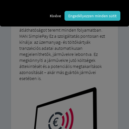
Egy olyan platform, ahol az üzemanyag- és
töltőkártyák digitálisan tárolódnak, és a napi
Kivéve
Engedélyezzen minden sütit
üzleti költségek összesítve jelennek meg, segít
növelni a flottakezelés hatékonyságát, és teljes
átláthatóságot teremt minden folyamatban.
MAN SimplePay Ez a szolgáltatás pontosan ezt
kínálja: az üzemanyag- és töltőkártyák
tranzakciós adatai automatikusan
megjeleníthetők, járművekre lebontva. Ez
megkönnyíti a járművekre jutó költségek
áttekintését és a potenciális megtakarítások
azonosítását – akár más gyártók járművei
esetében is.