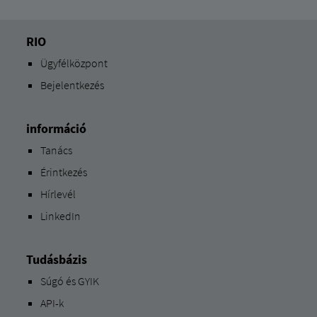
RIO
Ügyfélközpont
Bejelentkezés
információ
Tanács
Érintkezés
Hírlevél
LinkedIn
Tudásbázis
Súgó és GYIK
API-k