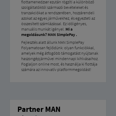
flottamenedzser ezután rögzíti a különböző
szolgáltatóktól származó bevételeket és
tranzakciókat a rendszerében, hozzárendeli
azokat az egyes járművekhez, és egyezteti az
összesített számlázással. Ez időigényes,
manuális munkát igényel.
Mi a
megoldásunk? MAN SimplePay .
Fejlesztés alatt állunk MAN SimplePay
Folyamatosan fejlődünk: olyan funkciókkal,
amelyek még átfogóbb támogatást nyújtanak
haszongépjárművei mindennapi kihívásaihoz.
Foglaljon online most, és használja ki flottája
számára az innovatív platformmegoldást!
Partner MAN