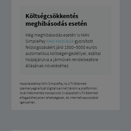
Költségcsökkentés
meghibásodás esetén
Még meghibásodás esetén is MAN
SimplePay
MAN Mobile24
gyorsított
feldolgozásáért járó 1500–5000 eurós
automatikus költségengedéllyel, ezáltal
hozzájárulva a járművek rendelkezésre
állásának növeléséhez.
Használatához MAN SimplePay Az UTA Edenred
üzemanyagkártyát digitálisan kell tárolni a platformon.
Az érintésmentes tranzakciók kiválasztott UTA Edenred
elfogadóhelyeken lehetségesek, és internetkapcsolatot
igényelnek.