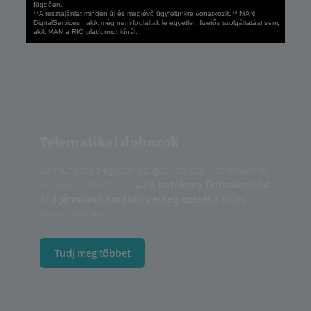
függően.
**A tesztajánlat minden új és meglévő ügyfelünkre vonatkozik.** MAN
DigitalServices , akik még nem foglaltak le egyetlen fizetős szolgáltatást sem,
akik MAN a RIO platformot kínál.
Telematikai dobozok
Járműflottája egyszerű digitalizálása: A telematikai
dobozok lehetővé teszik
a hatékony flottakezelést
és
a járművek hatékony elhelyezését
a teljes
flotta számára.
Tudj meg többet