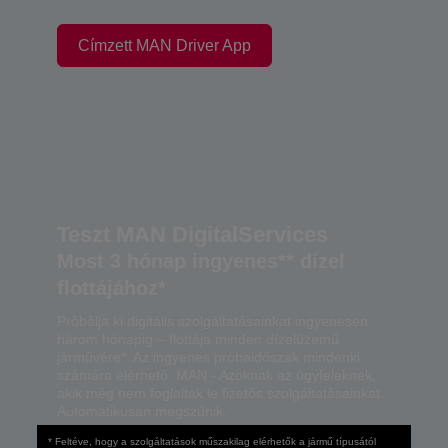
Címzett MAN Driver App
Teszt MAN DigitalServices
Most 3 hónap ingyenes** dízel
flottájához*
Próbálja ki digitális szolgáltatásainkat ingyenesen
három hónapig – flottája minden dízelüzemű
járművére*. Az ingyenes próbaidőszak mindenki
számára elérhető. MAN - Azoknak az ügyfeleknek,
akik még nem foglaltak le fizetős szolgáltatásainkat.
Automatikusan megszűnik.
* Feltéve, hogy a szolgáltatások műszakilag elérhetők a jármű típusától