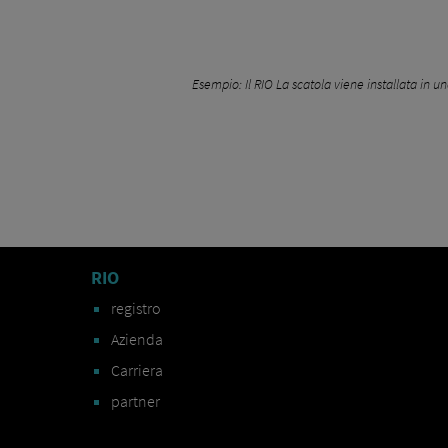
Esempio: Il RIO La scatola viene installata in u
RIO
registro
Azienda
Carriera
partner