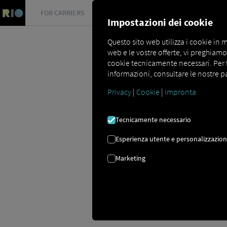
FOR CARRIERS
FOR SHIPPERS
FOR BUSINESS PART
Impostazioni dei cookie
Questo sito web utilizza i cookie in m
web e le vostre offerte, vi preghiamo d
cookie tecnicamente necessari. Per far
informazioni, consultare le nostre pa
Privacy
|
Cookie
|
Impronta
Glossar
Was ist ein DIN-Schacht?
Tecnicamente necessario
ALBERO DIN
Esperienza utente e personalizzazio
Marketing
Cosa significa esattamente DIN? DIN st
progettato per standardizzare dimension
carta sono stati standardizzati con des
indipendentemente dal produttore.