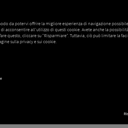
NERS
EXPERT KNOWLEDGE
DEMO
odo da potervi offrire la migliore esperienza di navigazione possibile. A
i acconsentire all'utilizzo di questi cookie. Avete anche la possibilità d
e questo, cliccare su "Risparmiare". Tuttavia, ciò può limitare la facil
gine sulla privacy e sui cookie.
ne
a per
Deutsches Institut für Normung (Istituto tedesco per la norm
i e connessioni. Un semplice esempio è lo standard DIN per i formati 
ignazioni come DIN A4 e sono ora compatibili con tutte le stampanti e
Ri