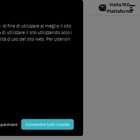
Visita RIO
Piattaforma
l fine di utilizzare al meglio il sito
i utilizzare il sito utilizzando solo i
ità d'uso del sito web. Per ulteriori
azione)
: lo standard DIN è
della carta: i formati della
 gli scanner,
sparmiare
Consentire tutti i cookie