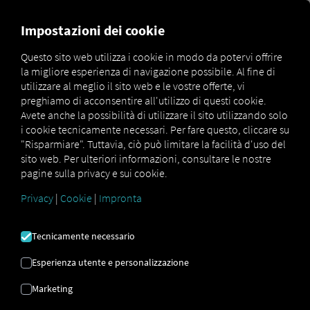
FOR CARRIERS
FOR SHIPPERS
FOR BUSINESS PART
Impostazioni dei cookie
Questo sito web utilizza i cookie in modo da potervi offrire
la migliore esperienza di navigazione possibile. Al fine di
HARDWARE PER IL
utilizzare al meglio il sito web e le vostre offerte, vi
preghiamo di acconsentire all'utilizzo di questi cookie.
TUO RIO FLOTTA
Avete anche la possibilità di utilizzare il sito utilizzando solo
i cookie tecnicamente necessari. Per fare questo, cliccare su
"Risparmiare". Tuttavia, ciò può limitare la facilità d'uso del
sito web. Per ulteriori informazioni, consultare le nostre
Fornito dal nostro partner di lunga
pagine sulla privacy e sui cookie.
data: ENO telecom GmbH.
Privacy
|
Cookie
|
Impronta
Tecnicamente necessario
Esperienza utente e personalizzazione
RIO Gestione dei dispositivi
Marketing
mobili