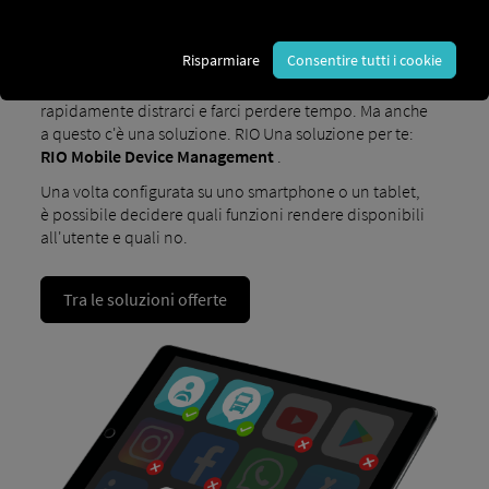
I dispositivi mobili moderni sono incredibilmente
Risparmiare
Consentire tutti i cookie
versatili. Tuttavia, per lavoro, di solito bastano poche
funzioni. L'enorme quantità di opzioni può
rapidamente distrarci e farci perdere tempo. Ma anche
a questo c'è una soluzione. RIO Una soluzione per te:
RIO Mobile Device Management
.
Una volta configurata su uno smartphone o un tablet,
è possibile decidere quali funzioni rendere disponibili
all'utente e quali no.
Tra le soluzioni offerte