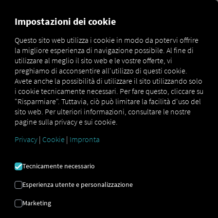
FOR CARRIERS
FOR SHIPPERS
FOR BUSINESS PART
Impostazioni dei cookie
Questo sito web utilizza i cookie in modo da potervi offrire
la migliore esperienza di navigazione possibile. Al fine di
Glossar
Was bedeutet Logistik 4.0?
utilizzare al meglio il sito web e le vostre offerte, vi
preghiamo di acconsentire all'utilizzo di questi cookie.
LOGISTICA 4.0
Avete anche la possibilità di utilizzare il sito utilizzando solo
i cookie tecnicamente necessari. Per fare questo, cliccare su
"Risparmiare". Tuttavia, ciò può limitare la facilità d'uso del
sito web. Per ulteriori informazioni, consultare le nostre
Il mondo sta attraversando una trasformazione digitale
pagine sulla privacy e sui cookie.
in tutti i settori. Chiunque voglia avere una possibilità
nella competizione odierna deve adattarsi.
Privacy
|
Cookie
|
Impronta
Il termine Logistica 4.0 è un sotto-termine e quindi un
prerequisito per la quarta rivoluzione industriale (nota
Tecnicamente necessario
anche come Industria 4.0). Questa descrive un mondo in
cui le macchine in rete comunicano tra loro e si
Esperienza utente e personalizzazione
coordinano autonomamente. Logistica 4.0 si concentra
Marketing
anche sul
networking e l'integrazione dei processi
logistici, sia a livello centrale che decentralizzato,