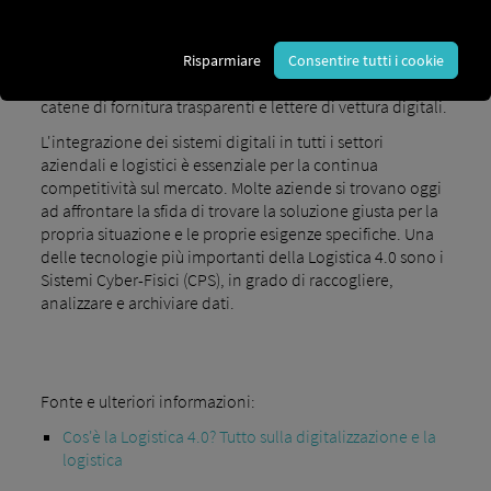
all'interno dell'azienda e della produzione, nonché
sull'introduzione di nuove tecnologie avanzate.
L'obiettivo è
il networking e la decentralizzazione,
Risparmiare
Consentire tutti i cookie
insieme a una
supply chain ottimizzata
attraverso
catene di fornitura trasparenti e lettere di vettura digitali.
L'integrazione dei sistemi digitali in tutti i settori
aziendali e logistici è essenziale per la continua
competitività sul mercato. Molte aziende si trovano oggi
ad affrontare la sfida di trovare la soluzione giusta per la
propria situazione e le proprie esigenze specifiche. Una
delle tecnologie più importanti della Logistica 4.0 sono i
Sistemi Cyber-Fisici (CPS), in grado di raccogliere,
analizzare e archiviare dati.
Fonte e ulteriori informazioni:
Cos'è la Logistica 4.0? Tutto sulla digitalizzazione e la
logistica