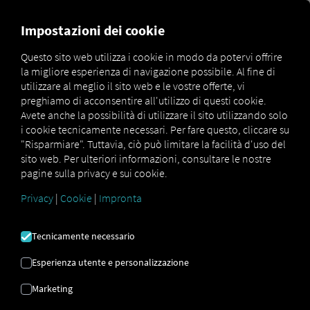
FOR CARRIERS
FOR SHIPPERS
FOR BUSINESS PART
Impostazioni dei cookie
Questo sito web utilizza i cookie in modo da potervi offrire
la migliore esperienza di navigazione possibile. Al fine di
Glossar
Was sind Telematikdaten?
utilizzare al meglio il sito web e le vostre offerte, vi
preghiamo di acconsentire all'utilizzo di questi cookie.
DATI TELEMATICI
Avete anche la possibilità di utilizzare il sito utilizzando solo
i cookie tecnicamente necessari. Per fare questo, cliccare su
"Risparmiare". Tuttavia, ciò può limitare la facilità d'uso del
sito web. Per ulteriori informazioni, consultare le nostre
I dati telematici sono dati raccolti tramite appositi
pagine sulla privacy e sui cookie.
dispositivi telematici o persino app per smartphone,
trasmessi a un sistema corrispondente e da lì elaborati.
Privacy
|
Cookie
|
Impronta
Possono essere informazioni di qualsiasi tipo:
nel
settore dei trasporti e della logistica,
ad esempio,
Tecnicamente necessario
questo è sufficiente.
dalla posizione,
Esperienza utente e personalizzazione
la velocità massima
Marketing
o dati di manutenzione e condizioni del veicolo,