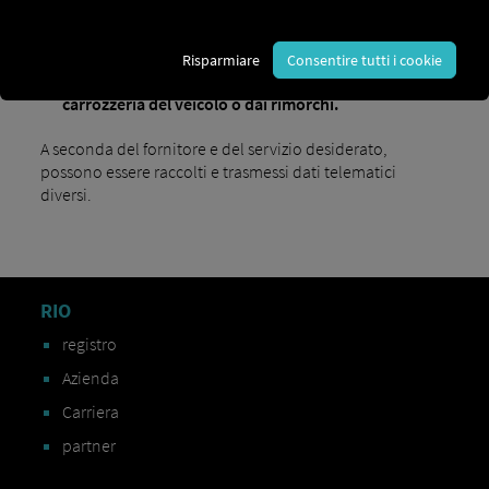
informazioni sul tempo di guida rimanente attuale
del conducente
Risparmiare
Consentire tutti i cookie
...incluse le informazioni provenienti dalla
carrozzeria del veicolo o dai rimorchi.
A seconda del fornitore e del servizio desiderato,
possono essere raccolti e trasmessi dati telematici
diversi.
RIO
registro
Azienda
Carriera
partner