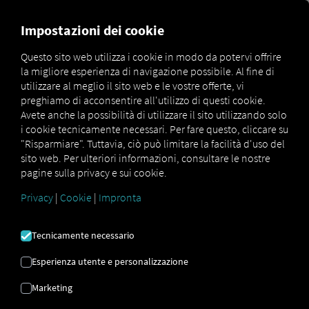
FOR CARRIERS
FOR SHIPPERS
FOR BUSINESS PART
Impostazioni dei cookie
Questo sito web utilizza i cookie in modo da potervi offrire
la migliore esperienza di navigazione possibile. Al fine di
utilizzare al meglio il sito web e le vostre offerte, vi
Nils Radeck
preghiamo di acconsentire all'utilizzo di questi cookie.
Sales Manager, Nord-West
Avete anche la possibilità di utilizzare il sito utilizzando solo
Phone
+49 175 435 52 09
i cookie tecnicamente necessari. Per fare questo, cliccare su
Email
nils.radeck@rio.cloud
"Risparmiare". Tuttavia, ciò può limitare la facilità d'uso del
sito web. Per ulteriori informazioni, consultare le nostre
pagine sulla privacy e sui cookie.
Privacy
|
Cookie
|
Impronta
Dean Gehrke
Sales Manager, Nord-Ost
Tecnicamente necessario
Phone
+49 152 04 96 15 73
Email
dean.gehrke@rio.cloud
Esperienza utente e personalizzazione
Marketing