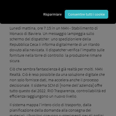
2022 si affida alla Supply Chain Orchestration Platform
del marchio digitale del gruppo. RIO L'obiettivo è
mappare digitalmente i flussi di trasporto e di materiali
Risparmiare
Consentire tutti i cookie
e controllare i processi in modo più efficiente.
Lunedì mattina, ore 7:15 in un MAN - Stabilimento di
Monaco di Baviera. Un messaggio lampeggia sullo
schermo del dispatcher: uno spedizioniere della
Repubblica Ceca li informa digitalmente di un ritardo
dovuto alla nevicata. Il dispatcher verifica l'impatto sulle
forniture nella torre di controllo: la produzione rimane
sicura.
Ciò che sembra fantascienza è già realtà per molti. MAN
Realtà. Ciò è reso possibile da una soluzione digitale che
non solo fornisce dati, ma accelera anche il processo
decisionale. Il sistema SCM di [nome dell'azienda] offre
tutto questo dal 2022. RIO Trasparenza, controllabilità ed
efficienza raggiungono un nuovo livello.
Il sistema mappa l'intero ciclo di trasporto, dalla
pianificazione della domanda alla consegna dei
materiali. I fornitori ricevono suggerimenti per gli ordini