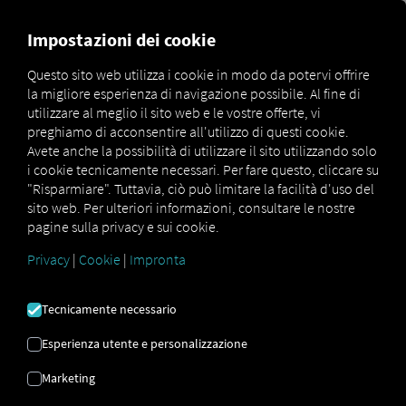
FOR CARRIERS
FOR SHIPPERS
FOR BUSINESS PART
Impostazioni dei cookie
Questo sito web utilizza i cookie in modo da potervi offrire
la migliore esperienza di navigazione possibile. Al fine di
DAL FORNITORE AL
utilizzare al meglio il sito web e le vostre offerte, vi
preghiamo di acconsentire all'utilizzo di questi cookie.
CANCELLO DELLA
Avete anche la possibilità di utilizzare il sito utilizzando solo
i cookie tecnicamente necessari. Per fare questo, cliccare su
FABBRICA
"Risparmiare". Tuttavia, ciò può limitare la facilità d'uso del
sito web. Per ulteriori informazioni, consultare le nostre
pagine sulla privacy e sui cookie.
MAN E RIO ottimizzare i processi della
Privacy
|
Cookie
|
Impronta
catena di fornitura
Tecnicamente necessario
Esperienza utente e personalizzazione
Marketing
MAN Truck & Bus persegue una strategia di
digitalizzazione completa nella logistica e dall'inizio del