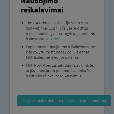
Naudojimo
reikalavimai
The Over-the-Air Ši funkcija skirta MAN
Sunkvežimiai EU27+3 šalyse nuo 2022
metų modelio galima įsigyti su įmontuotu
ir aktyvuotu
RIO Box“
.
Papildomas atnaujinimo reikalavimas, be
kita ko, yra įmontuotas 7 colių ekranas.
MAN Išplėstinė medijos sistema.
MAN Now Prieš užsisakydami patikrinkite,
ar jūsų transporto priemonė atitinka šiuos
ir kitus šios funkcijos reikalavimus.
Registruokitės dabar ir patikrinkite prieinamumą