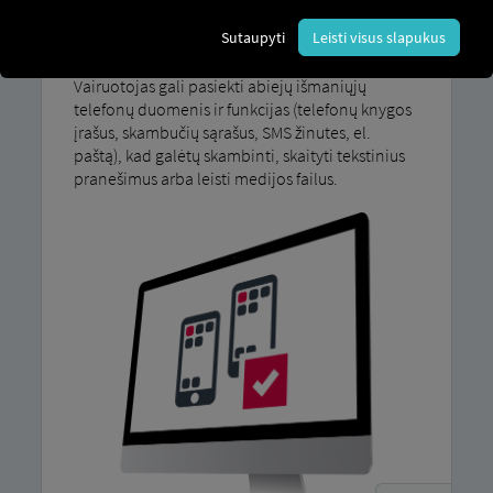
išplėtimo, su 7 colių ekranu galima naudoti
Sutaupyti
Leisti visus slapukus
antrą išmanųjį telefoną. MAN Išplėstinė medijos
sistema „Connect“. Su MAN SecondPhone
Vairuotojas gali pasiekti abiejų išmaniųjų
telefonų duomenis ir funkcijas (telefonų knygos
įrašus, skambučių sąrašus, SMS žinutes, el.
paštą), kad galėtų skambinti, skaityti tekstinius
pranešimus arba leisti medijos failus.