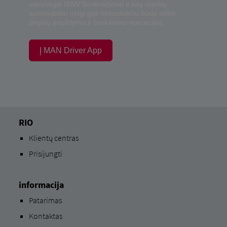
vairuotojai MAN Sunkvežimiai ir kitų markių
automobiliai netgi gali bekontakčiu būdu atlikti
degalų papildymo ir parkavimo operacijas.
Į MAN Driver App
RIO
Klientų centras
Prisijungti
informacija
Patarimas
Kontaktas