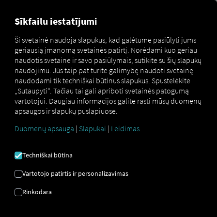
MARKETPLACE
APŽVALGA
Sīkfailu iestatījumi
Ši svetainė naudoja slapukus, kad galėtume pasiūlyti jums
geriausią įmanomą svetainės patirtį. Norėdami kuo geriau
Marketplace
MAN SecondPhone
naudotis svetaine ir savo pasiūlymais, sutikite su šių slapukų
naudojimu. Jūs taip pat turite galimybę naudoti svetainę
naudodami tik techniškai būtinus slapukus. Spustelėkite
„Sutaupyti“. Tačiau tai gali apriboti svetainės patogumą
vartotojui. Daugiau informacijos galite rasti mūsų duomenų
Registruokitės ir užsisakykite dabar
apsaugos ir slapukų puslapiuose.
Duomenų apsauga
|
Slapukai
|
Leidimas
MAN
Techniškai būtina
SECONDPHONE
Vartotojo patirtis ir personalizavimas
2. jungtis. Išmanusis telefonas
Rinkodara
Dėl mūsų mobiliųjų įrenginių valdymo