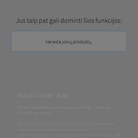
Jus taip pat gali dominti šios funkcijos:
Nerasta jokių produktų.
MAN Driver App
Svarbi informacija ir daug naudingų funkcijų
visada po ranka.
Skaitmeninis asistentas jūsų išmaniajame telefone
padeda supaprastinti kasdienį darbą
sunkvežimiuose ir autobusuose. MAN Driver App gali