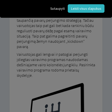
Su mūsų vairavimo programa MAN TipMatic
Sutaupyti
Leisti visus slapukus
Efektyvumo režimu jūsų automobilis
automatiškai naudoja patogią ir degalus
taupančią pavarų perjungimo strategiją. Tačiau
vairuotojas taip pat gali bet kada rankiniu būdu
reguliuoti pavarų dėžę pagal esamą vairavimo
situaciją. Taip pat galima pagreitinti pavarų
perjungimą žemyn naudojant „kickdown“
pavarą.
Vairuotojas gali lengvai ir patogiai perjungti
įdiegtas vairavimo programas naudodamas
dešiniajame vairo kolonėlės jungikliu. Pasirinkta
vairavimo programa rodoma prietaisų
skydelyje.