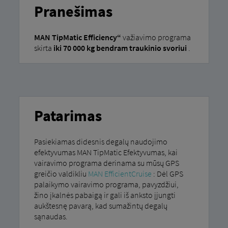
Pranešimas
MAN TipMatic Efficiency“
važiavimo programa
skirta
iki 70 000 kg bendram traukinio svoriui
.
Patarimas
Pasiekiamas didesnis degalų naudojimo
efektyvumas MAN TipMatic Efektyvumas, kai
vairavimo programa derinama su mūsų GPS
greičio valdikliu
MAN EfficientCruise
: Dėl GPS
palaikymo vairavimo programa, pavyzdžiui,
žino įkalnės pabaigą ir gali iš anksto įjungti
aukštesnę pavarą, kad sumažintų degalų
sąnaudas.