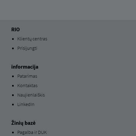
RIO
Klientų centras
Prisijungti
informacija
Patarimas
Kontaktas
Naujienlaiškis
LinkedIn
Žinių bazė
Pagalba ir DUK