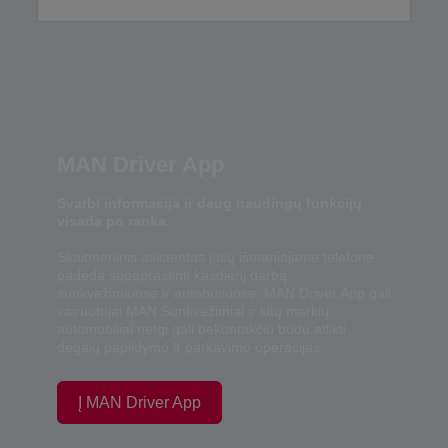
MAN Driver App
Svarbi informacija ir daug naudingų funkcijų
visada po ranka.
Skaitmeninis asistentas jūsų išmaniajame telefone
padeda supaprastinti kasdienį darbą
sunkvežimiuose ir autobusuose. MAN Driver App gali
vairuotojai MAN Sunkvežimiai ir kitų markių
automobiliai netgi gali bekontakčiu būdu atlikti
degalų papildymo ir parkavimo operacijas.
Į MAN Driver App