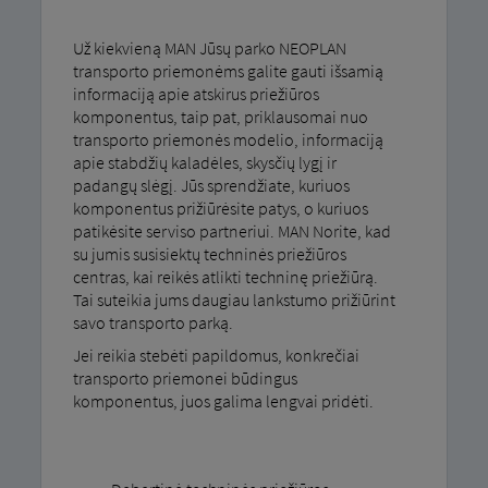
Už kiekvieną MAN Jūsų parko NEOPLAN
transporto priemonėms galite gauti išsamią
informaciją apie atskirus priežiūros
komponentus, taip pat, priklausomai nuo
transporto priemonės modelio, informaciją
apie stabdžių kaladėles, skysčių lygį ir
padangų slėgį. Jūs sprendžiate, kuriuos
komponentus prižiūrėsite patys, o kuriuos
patikėsite serviso partneriui. MAN Norite, kad
su jumis susisiektų techninės priežiūros
centras, kai reikės atlikti techninę priežiūrą.
Tai suteikia jums daugiau lankstumo prižiūrint
savo transporto parką.
Jei reikia stebėti papildomus, konkrečiai
transporto priemonei būdingus
komponentus, juos galima lengvai pridėti.