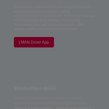
Skaitmeninis asistentas jūsų išmaniajame telefone
padeda supaprastinti kasdienį darbą
sunkvežimiuose ir autobusuose. MAN Driver App gali
vairuotojai MAN Sunkvežimiai ir kitų markių
automobiliai netgi gali bekontakčiu būdu atlikti
degalų papildymo ir parkavimo operacijas.
Į MAN Driver App
Telematikos dėžės
Paprastas jūsų transporto priemonių parko
skaitmeninimas: telematikos įrenginiai leidžia
efektyviai valdyti parką
ir
efektyviai paskirstyti