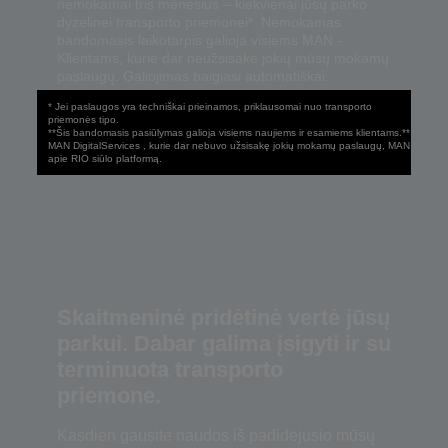
nemokamai tris mėnesius – kiekvienai jūsų parko
dyzelinei transporto priemonei*. Nemokamas
bandomasis laikotarpis galioja visiems MAN -
Klientams, kurie dar neužsisakė jokių mūsų mokamų
paslaugų. Galiojimas baigiasi automatiškai.
* Jei paslaugos yra techniškai prieinamos, priklausomai nuo transporto
priemonės tipo.
**Šis bandomasis pasiūlymas galioja visiems naujiems ir esamiems klientams.**
MAN DigitalServices , kurie dar nebuvo užsisakę jokių mokamų paslaugų, MAN
apie RIO siūlo platformą.
Skaitmeninė pridėtinė vertė jūsų
parkui. Dabar galima įsigyti ir su
terminuota transporto
priemone.
Kasdien gausite naudos iš padidėjusio mūsų