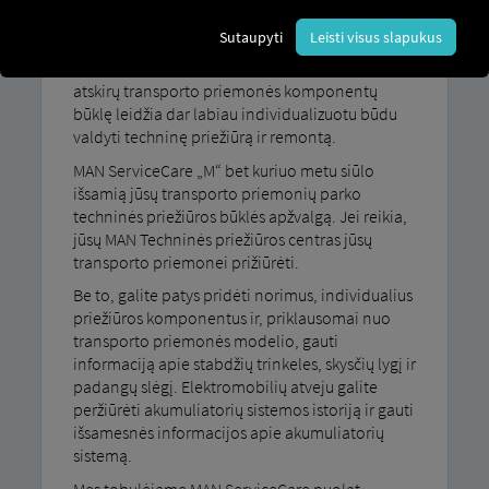
Su MAN ServiceCare Jūs gaunate naudos iš M –
Sutaupyti
Leisti visus slapukus
be paslaugų, kurias teikia MAN ServiceCare S –
papildomos funkcijos: išsami informacija apie
atskirų transporto priemonės komponentų
būklę leidžia dar labiau individualizuotu būdu
valdyti techninę priežiūrą ir remontą.
MAN ServiceCare „M“ bet kuriuo metu siūlo
išsamią jūsų transporto priemonių parko
techninės priežiūros būklės apžvalgą. Jei reikia,
jūsų MAN Techninės priežiūros centras jūsų
transporto priemonei prižiūrėti.
Be to, galite patys pridėti norimus, individualius
priežiūros komponentus ir, priklausomai nuo
transporto priemonės modelio, gauti
informaciją apie stabdžių trinkeles, skysčių lygį ir
padangų slėgį. Elektromobilių atveju galite
peržiūrėti akumuliatorių sistemos istoriją ir gauti
išsamesnės informacijos apie akumuliatorių
sistemą.
Mes tobulėjame MAN ServiceCare nuolat