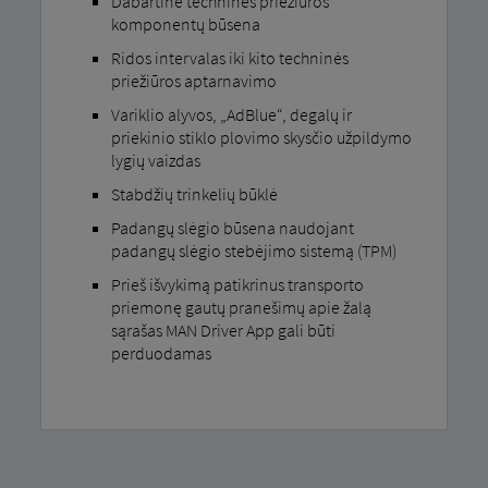
Dabartinė techninės priežiūros
komponentų būsena
Ridos intervalas iki kito techninės
priežiūros aptarnavimo
Variklio alyvos, „AdBlue“, degalų ir
priekinio stiklo plovimo skysčio užpildymo
lygių vaizdas
Stabdžių trinkelių būklė
Padangų slėgio būsena naudojant
padangų slėgio stebėjimo sistemą (TPM)
Prieš išvykimą patikrinus transporto
priemonę gautų pranešimų apie žalą
sąrašas MAN Driver App gali būti
perduodamas