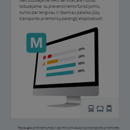
tobulėjame: su prevencinėmis funkcijomis,
kurios dar lengviau ir išsamiau palaiko jūsų
transporto priemonių parengtį eksploatuoti.
Paslaugos prieinamumas ir apimtis priklauso nuo transporto priemonės