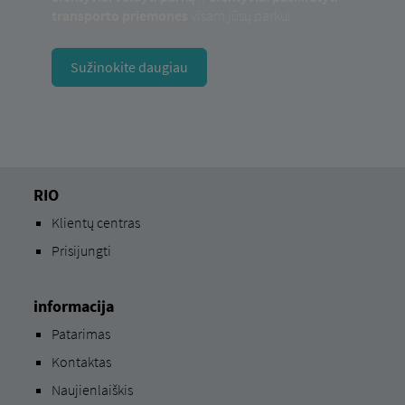
transporto priemones
visam jūsų parkui.
Sužinokite daugiau
RIO
Klientų centras
Prisijungti
informacija
Patarimas
Kontaktas
Naujienlaiškis