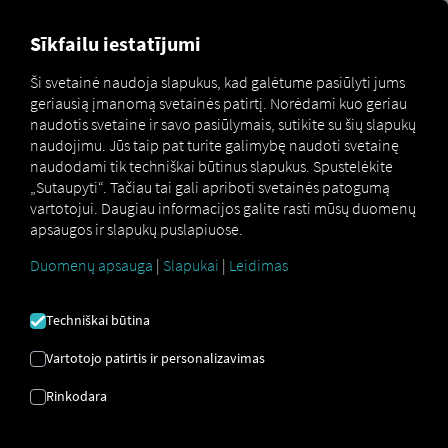
MARKETPLACE
APŽVALGA
Sīkfailu iestatījumi
Ši svetainė naudoja slapukus, kad galėtume pasiūlyti jums
geriausią įmanomą svetainės patirtį. Norėdami kuo geriau
Marketplace
MAN ServiceCare M
naudotis svetaine ir savo pasiūlymais, sutikite su šių slapukų
naudojimu. Jūs taip pat turite galimybę naudoti svetainę
naudodami tik techniškai būtinus slapukus. Spustelėkite
„Sutaupyti“. Tačiau tai gali apriboti svetainės patogumą
vartotojui. Daugiau informacijos galite rasti mūsų duomenų
apsaugos ir slapukų puslapiuose.
Duomenų apsauga
|
Slapukai
|
Leidimas
MAN
Techniškai būtina
SERVICECARE M.
Vartotojo patirtis ir personalizavimas
Jūsų individualus techninės
Rinkodara
priežiūros ir remonto valdymas