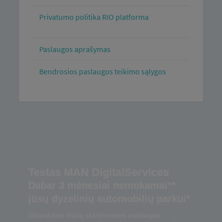
Privatumo politika RIO platforma
Paslaugos aprašymas
Bendrosios paslaugos teikimo sąlygos
Testas MAN DigitalServices
Dabar 3 mėnesiai nemokamai**
jūsų dyzelinių automobilių parkui*
Išbandykite mūsų skaitmenines paslaugas