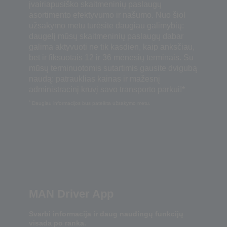
įvairiapusiško skaitmeninių paslaugų
asortimento efektyvumo ir našumo. Nuo šiol
užsakymo metu turėsite daugiau galimybių:
daugelį mūsų skaitmeninių paslaugų dabar
galima aktyvuoti ne tik kasdien, kaip anksčiau,
bet ir fiksuotais 12 ir 36 mėnesių terminais. Su
mūsų terminuotomis sutartimis gausite dvigubą
naudą: patrauklias kainas ir mažesnį
administracinį krūvį savo transporto parkui!*
*
Daugiau informacijos bus pateikta užsakymo metu.
MAN Driver App
Svarbi informacija ir daug naudingų funkcijų
visada po ranka.