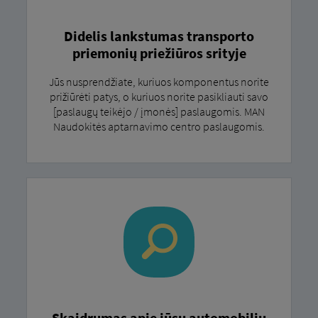
Didelis lankstumas transporto
priemonių priežiūros srityje
Jūs nusprendžiate, kuriuos komponentus norite
prižiūrėti patys, o kuriuos norite pasikliauti savo
[paslaugų teikėjo / įmonės] paslaugomis. MAN
Naudokitės aptarnavimo centro paslaugomis.
Skaidrumas apie jūsų automobilių