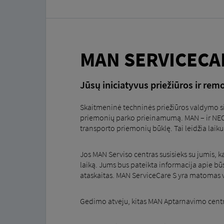
MAN SERVICECA
Jūsų iniciatyvus priežiūros ir r
Skaitmeninė techninės priežiūros valdymo s
priemonių parko prieinamumą. MAN – ir NEOPL
transporto priemonių būklę. Tai leidžia laiku
Jos MAN Serviso centras susisieks su jumis, k
laiką. Jums bus pateikta informacija apie būs
ataskaitas. MAN ServiceCare S yra matomas 
Gedimo atveju, kitas MAN Aptarnavimo centras