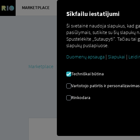
MARKETPLACE
APŽVALGA
Sīkfailu iestatījumi
Ši svetainė naudoja slapukus, kad g
pasiūlymais, sutikite su šių slapukų
Spustelėkite „Sutaupyti“. Tačiau tai
slapukų puslapiuose.
Duomenų apsauga
|
Slapukai
|
Leidi
Marketplace
MAN ServiceCare S
Techniškai būtina
Vartotojo patirtis ir personalizavimas
Rinkodara