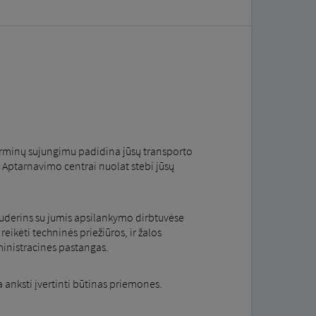
erminų sujungimu padidina jūsų transporto
 Aptarnavimo centrai nuolat stebi jūsų
 suderins su jumis apsilankymo dirbtuvėse
ikėti techninės priežiūros, ir žalos
inistracines pastangas.
 anksti įvertinti būtinas priemones.