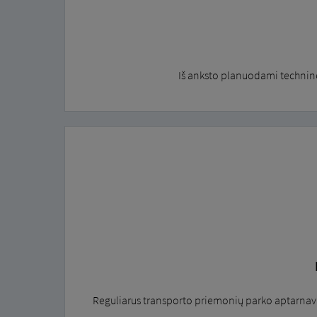
Iš anksto planuodami technin
Reguliarus transporto priemonių parko aptarnav