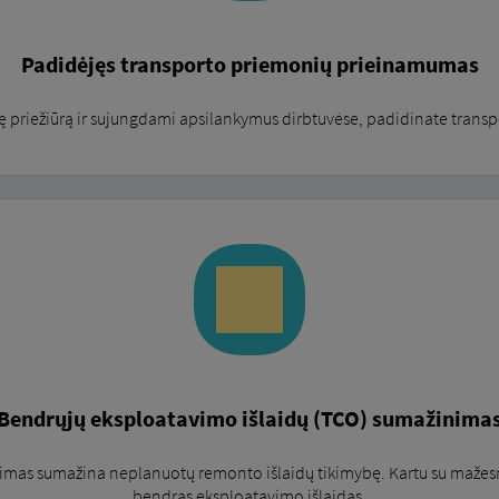
Padidėjęs transporto priemonių prieinamumas
ę priežiūrą ir sujungdami apsilankymus dirbtuvėse, padidinate tran
Bendrųjų eksploatavimo išlaidų (TCO) sumažinima
imas sumažina neplanuotų remonto išlaidų tikimybę. Kartu su mažes
bendras eksploatavimo išlaidas.