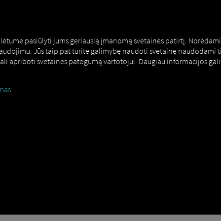
MAN DIGITALSERVICES
CONNECTORS
alėtume pasiūlyti jums geriausią įmanomą svetainės patirtį. Norėdami 
 naudojimu. Jūs taip pat turite galimybę naudoti svetainę naudodami ti
 gali apriboti svetainės patogumą vartotojui. Daugiau informacijos ga
mas