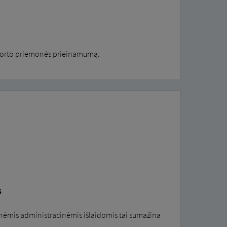
sporto priemonės prieinamumą.
s
nėmis administracinėmis išlaidomis tai sumažina