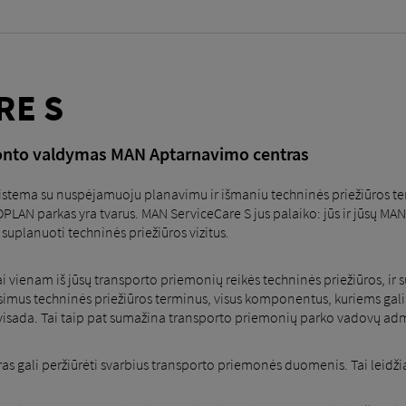
RE S
emonto valdymas MAN Aptarnavimo centras
istema su nuspėjamuoju planavimu ir išmaniu techninės priežiūros t
AN parkas yra tvarus. MAN ServiceCare S jus palaiko: jūs ir jūsų MAN
 suplanuoti techninės priežiūros vizitus.
ai vienam iš jūsų transporto priemonių reikės techninės priežiūros, ir
imus techninės priežiūros terminus, visus komponentus, kuriems gali re
visada. Tai taip pat sumažina transporto priemonių parko vadovų adm
 gali peržiūrėti svarbius transporto priemonės duomenis. Tai leidžia