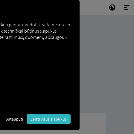
kuo geriau naudotis svetaine ir savo
k techniškai būtinus slapukus.
lite rasti mūsų duomenų apsaugos ir
Sutaupyti
Leisti visus slapukus