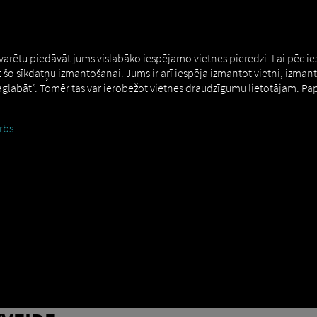
MAN DIGITALSERVICES
CONNECTORS
 varētu piedāvāt jums vislabāko iespējamo vietnes pieredzi. Lai pēc i
t šo sīkdatņu izmantošanai. Jums ir arī iespēja izmantot vietni, izman
Saglabāt”. Tomēr tas var ierobežot vietnes draudzīgumu lietotājam. Pa
rbs