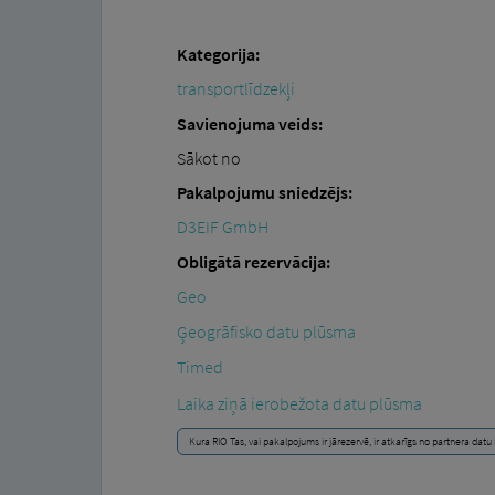
Kategorija:
transportlīdzekļi
Savienojuma veids:
Sākot no
Pakalpojumu sniedzējs:
D3EIF GmbH
Obligātā rezervācija:
Geo
Ģeogrāfisko datu plūsma
Timed
Laika ziņā ierobežota datu plūsma
Kura RIO Tas, vai pakalpojums ir jārezervē, ir atkarīgs no partnera dat