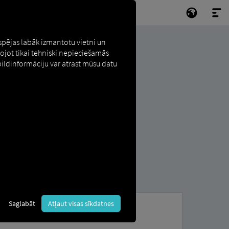
espējas labāk izmantotu vietni un
tojot tikai tehniski nepieciešamās
pildinformāciju var atrast mūsu datu
Saglabāt
Atļaut visas sīkdatnes