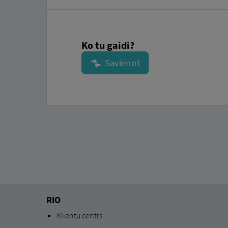
Ko tu gaidi?
RIO
Klientu centrs