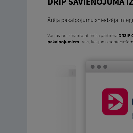
DRIP SAVIENOJUMA I
Ārēja pakalpojumu sniedzēja integr
Vai jūs jau izmantojat mūsu partnera
DR3IF
pakalpojumiem
. Viss, kas jums nepieciešam