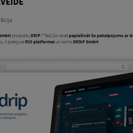
ZVEIDE
ācija
 GmbH
produktu
DRIP
? Tad jūs varat
paplašināt šo pakalpojumu ar 
s, ir piekļuve
RIO platformai
un konts
DR3IF GmbH
.