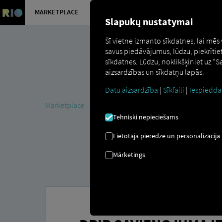
MARKETPLACE
PĀRSKATS
Slapukų nustatymai
Šī vietne izmanto sīkdatnes, lai mēs
savus piedāvājumus, lūdzu, piekrītie
sīkdatnes. Lūdzu, noklikšķiniet uz “
aizsardzības un sīkdatņu lapās.
Datu aizsardzība
|
Sīkfaili
|
Iespiedda
Marketplace
Connectors
DRIP Connect
Tehniski nepieciešams
Lietotāja pieredze un personalizācija
Mārketings