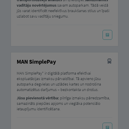
vadītāju novērtējumus
savam autoparkam. Tādā veidā
jūs varat identificēt neefektīvus braukšanas stilus un īpaši
uzlabot savu vadītāju sniegumu.
MAN SimplePay
MAN SimplePay* ir digitālā platforma efektīvai
ekspluatācijas izmaksu pārvaldībai. Tā apvieno jūsu
autoparka degvielas un uzlādes kartes un nodrošina
automatizētus darījumus – bezkontakta un drošus.
Jūsu pievienotā vērtība:
pilnīga izmaksu pārredzamība,
samazināts piepūles apjoms un vieglāka potenciālo
ietaupījumu identificēšana.