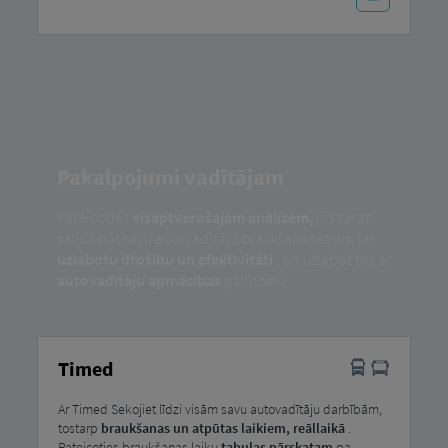
Pakalpojumi vadītājam
Pateicoties
visaptverošajām analīzēm,
jūs varat
salīdzināt savu autovadītāju braukšanas stilus, lai
uzlabotu drošību un efektivitāti
, un uzlabot tos ar
autovadītāju apmācības
palīdzību.
Timed
Ar Timed Sekojiet līdzi visām savu autovadītāju darbībām,
tostarp
braukšanas un atpūtas laikiem,
reāllaikā
.
Pateicoties braukšanas laiku
tabulas pārskatam
pa