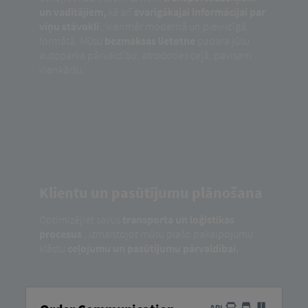
un vadītājiem,
kā arī
svarīgākajai informācijai par
viņu stāvokli
, vienmēr modernā un pievilcīgā
formātā. Mūsu
bezmaksas lietotne
padara jūsu
autoparka pārvaldību, atrodoties ceļā, pavisam
vienkāršu.
Klientu un pasūtījumu plānošana
Optimizējiet savus
transporta un loģistikas
procesus
, izmantojot mūsu plašo pakalpojumu
klāstu
ceļojumu un pasūtījumu pārvaldībai.