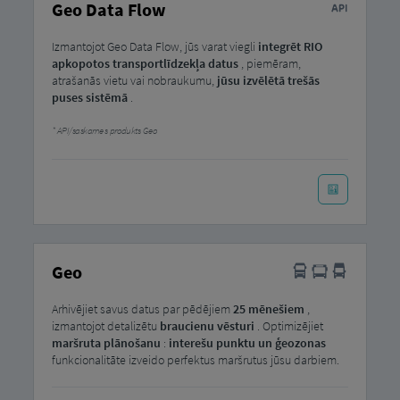
Geo Data Flow
Izmantojot Geo Data Flow, jūs varat viegli
integrēt
RIO
apkopotos
transportlīdzekļa datus
, piemēram,
atrašanās vietu vai nobraukumu,
jūsu izvēlētā trešās
puses sistēmā
.
API/saskarnes produkts Geo
Geo
Arhivējiet savus datus par pēdējiem
25 mēnešiem
,
izmantojot detalizētu
braucienu vēsturi
. Optimizējiet
maršruta plānošanu
:
interešu punktu un ģeozonas
funkcionalitāte izveido perfektus maršrutus jūsu darbiem.