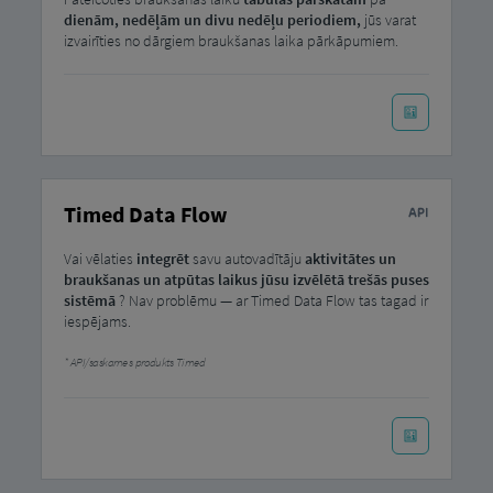
dienām, nedēļām un divu nedēļu periodiem,
jūs varat
izvairīties no dārgiem braukšanas laika pārkāpumiem.
Timed Data Flow
Vai vēlaties
integrēt
savu autovadītāju
aktivitātes un
braukšanas un atpūtas laikus
jūsu izvēlētā trešās puses
sistēmā
? Nav problēmu — ar Timed Data Flow tas tagad ir
iespējams.
API/saskarnes produkts Timed