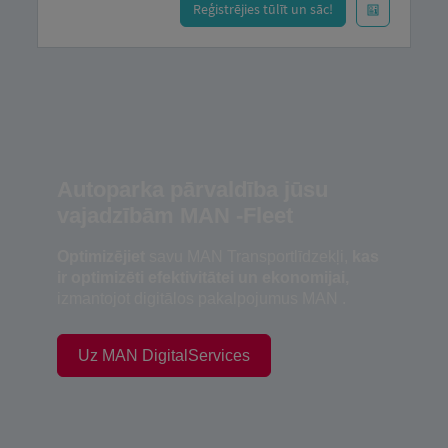
Reģistrējies tūlīt un sāc!
Autoparka pārvaldība jūsu
vajadzībām MAN -Fleet
Optimizējiet
savu MAN Transportlīdzekļi,
kas
ir optimizēti efektivitātei un ekonomijai,
izmantojot digitālos pakalpojumus MAN .
Uz MAN DigitalServices