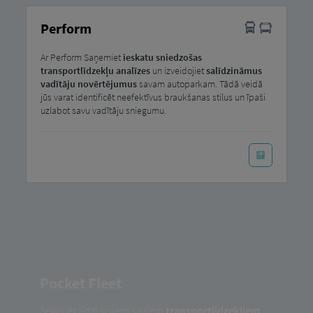
Perform
Ar Perform Saņemiet
ieskatu sniedzošas
transportlīdzekļu analīzes
un izveidojiet
salīdzināmus
vadītāju novērtējumus
savam autoparkam. Tādā veidā
jūs varat identificēt neefektīvus braukšanas stilus un īpaši
uzlabot savu vadītāju sniegumu.
Pocket Fleet
Sekojiet līdzi visiem saviem
transportlīdzekļiem