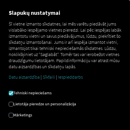
MARKETPLACE
PĀRSKATS
Slapukų nustatymai
RIO MARKETPLACE
Šī vietne izmanto sīkdatnes, lai mēs varētu piedāvāt jums
vislabāko iespējamo vietnes pieredzi. Lai pēc iespējas labāk
izmantotu vietni un savus piedāvājumus, lūdzu, piekrītiet šo
Mūsu RIO Marketplace Piedāvā plašu
sīkdatņu izmantošanai. Jums ir arī iespēja izmantot vietni,
pakalpojumu klāstu. Atrodiet
ideālu
izmantojot tikai tehniski nepieciešamās sīkdatnes. Lūdzu,
noklikšķiniet uz “Saglabāt”. Tomēr tas var ierobežot vietnes
risinājumu inovatīviem transporta un
draudzīgumu lietotājam. Papildinformāciju var atrast mūsu
loģistikas procesiem.
datu aizsardzības un sīkdatņu lapās.
Datu aizsardzība
|
Sīkfaili
|
Iespieddarbs
transportlīdzekļi
Tehniski nepieciešams
Viss jūsu autoparkam
Lietotāja pieredze un personalizācija
Mārketings
vadītājs