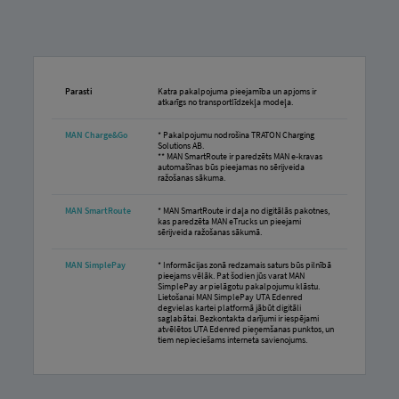
Parasti
Katra pakalpojuma pieejamība un apjoms ir
atkarīgs no transportlīdzekļa modeļa.
MAN Charge&Go
* Pakalpojumu nodrošina TRATON Charging
Solutions AB.
** MAN SmartRoute ir paredzēts MAN e-kravas
automašīnas būs pieejamas no sērijveida
ražošanas sākuma.
MAN SmartRoute
* MAN SmartRoute ir daļa no digitālās pakotnes,
kas paredzēta MAN eTrucks un pieejami
sērijveida ražošanas sākumā.
MAN SimplePay
* Informācijas zonā redzamais saturs būs pilnībā
pieejams vēlāk. Pat šodien jūs varat MAN
SimplePay ar pielāgotu pakalpojumu klāstu.
Lietošanai MAN SimplePay UTA Edenred
degvielas kartei platformā jābūt digitāli
saglabātai. Bezkontakta darījumi ir iespējami
atvēlētos UTA ​​Edenred pieņemšanas punktos, un
tiem nepieciešams interneta savienojums.