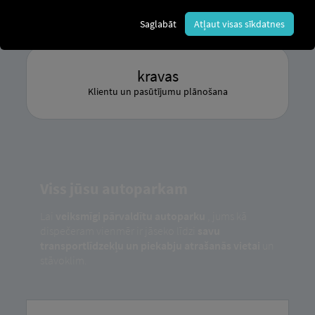
Pakalpojumi vadītājam
Saglabāt
Atļaut visas sīkdatnes
kravas
Klientu un pasūtījumu plānošana
Viss jūsu autoparkam
Lai
veiksmīgi pārvaldītu autoparku
, jums kā
dispečeram vienmēr ir jāseko līdzi
savu
transportlīdzekļu un piekabju
atrašanās vietai
un
stāvoklim.