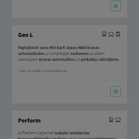
Geo L
Paplašiniet savu RIO karti ārpus MAN kravas
automašīnām
un izmantojiet
saskarnes
ar citiem
vadošajiem
kravas automašīnu
un
piekabju ražotājiem.
Dažu citu ražotāju transportlīdzekļiem
Perform
Ar Perform Saņemiet
ieskatu sniedzošas
transportlīdzekļu analīzes
un izveidojiet
salīdzināmus