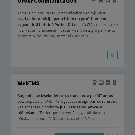
Order Communication
Ar pakalpojumu Order Communication Vadītājs
visu
svarīgo informāciju par reisiem un pasūtījumiem
saņem tieši lietotnē Pocket Driver
. Vadītājs ne tikai seko
līdzi katram braucienam, bet arī visām detaļām par kravu,
piemēram, daudzumu, materiālu un svaru.
WebTMS
Saņemiet
un
izsekojiet
savus
transporta pasūtījumus
bez piepūles ar WebTMS Iegūstiet
vērtīgu pārredzamību
,
kas atbalsta un optimizē
jūsu ražošanas procesu
plānošanu
. Tas ļauj jums vienmēr saglabāt skaidru
pārskatu un padarīt jūsu procesus efektīvākus.