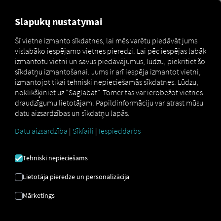
MARKETPLACE
PĀRSKATS
Slapukų nustatymai
Šī vietne izmanto sīkdatnes, lai mēs varētu piedāvāt jums
vislabāko iespējamo vietnes pieredzi. Lai pēc iespējas labāk
Marketplace
Connectors
fleet.tech Connect
izmantotu vietni un savus piedāvājumus, lūdzu, piekrītiet šo
sīkdatņu izmantošanai. Jums ir arī iespēja izmantot vietni,
izmantojot tikai tehniski nepieciešamās sīkdatnes. Lūdzu,
noklikšķiniet uz “Saglabāt”. Tomēr tas var ierobežot vietnes
draudzīgumu lietotājam. Papildinformāciju var atrast mūsu
FLEET.TECH
datu aizsardzības un sīkdatņu lapās.
SAVIENOJUMA IZVEIDE
Datu aizsardzība
|
Sīkfaili
|
Iespieddarbs
Tehniski nepieciešams
Ārēja pakalpojumu sniedzēja
integrācija
Lietotāja pieredze un personalizācija
Mārketings
Vai jūs izmantojat mūsu partnera
LOSTnFOUND
produktu
fleet.tech
? Pēc tam pievienojiet savus
transportlīdzekļus tieši
RIO platformai
un