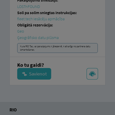
Pakalpojumu sniedzējs:
LOSTnFOUND
Soli pa solim sniegtas instrukcijas:
fleet.tech Iesācēju apmācība
Obligātā rezervācija:
Geo
Ģeogrāfisko datu plūsma
Kura RIO Tas, vai pakalpojums ir jārezervē, ir atkarīgs no partnera datu
izmantošanas.
Ko tu gaidi?
RIO