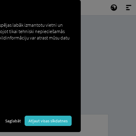
espējas labāk izmantotu vietni un
tojot tikai tehniski nepieciešamās
pildinformāciju var atrast mūsu datu
Saglabāt
Atļaut visas sīkdatnes