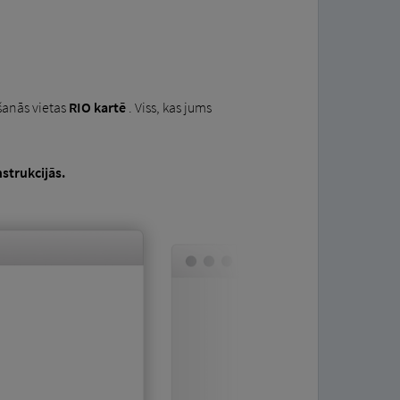
ašanās vietas
RIO kartē
. Viss, kas jums
nstrukcijās.