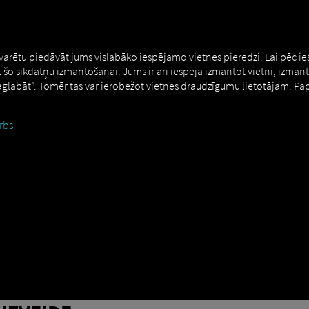
MAN DIGITALSERVICES
CONNECTORS
 varētu piedāvāt jums vislabāko iespējamo vietnes pieredzi. Lai pēc i
t šo sīkdatņu izmantošanai. Jums ir arī iespēja izmantot vietni, izman
Saglabāt”. Tomēr tas var ierobežot vietnes draudzīgumu lietotājam. Pa
rbs