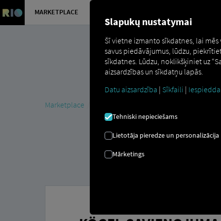
MARKETPLACE
PĀRSKATS
Slapukų nustatymai
Šī vietne izmanto sīkdatnes, lai mēs
savus piedāvājumus, lūdzu, piekrītie
sīkdatnes. Lūdzu, noklikšķiniet uz “
aizsardzības un sīkdatņu lapās.
Datu aizsardzība
|
Sīkfaili
|
Iespiedda
Marketplace
Connectors
Kögel Connect
Tehniski nepieciešams
Lietotāja pieredze un personalizācija
Mārketings