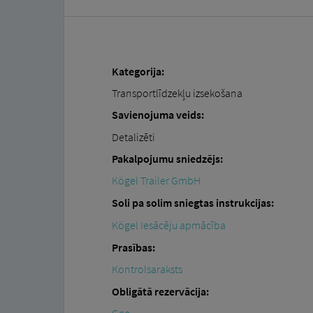
Kategorija:
Transportlīdzekļu izsekošana
Savienojuma veids:
Detalizēti
Pakalpojumu sniedzējs:
Kögel Trailer GmbH
Soli pa solim sniegtas instrukcijas:
Kögel Iesācēju apmācība
Prasības:
Kontrolsaraksts
Obligātā rezervācija: