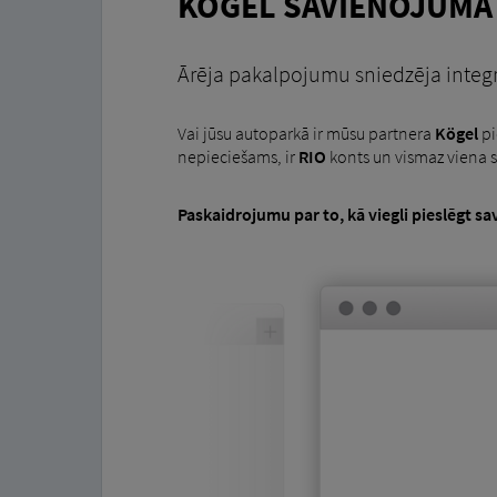
KÖGEL SAVIENOJUMA 
Ārēja pakalpojumu sniedzēja integr
Vai jūsu autoparkā ir mūsu partnera
Kögel
pi
nepieciešams, ir
RIO
konts un vismaz viena 
Paskaidrojumu par to, kā viegli pieslēgt sa