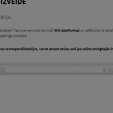
IZVEIDE
ācija
ekabes? Tad pievienojiet tās tieši
RIO platformai
un attēlojiet to atr
saderīga piekabe.
vus transportlīdzekļus, varat atrast mūsu soli pa solim sniegtajās i