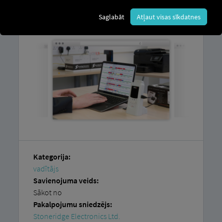
nepieciešams, ir piekļuve
RIO platformai
Saglabāt
Atļaut visas sīkdatnes
un konts
Stoneridge Electronics Ltd
Kategorija:
vadītājs
Savienojuma veids:
Sākot no
Pakalpojumu sniedzējs:
Stoneridge Electronics Ltd.