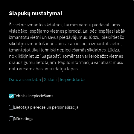
MARKETPLACE
PĀRSKATS
Slapukų nustatymai
Šī vietne izmanto sīkdatnes, lai mēs varētu piedāvāt jums
vislabāko iespējamo vietnes pieredzi. Lai pēc iespējas labāk
Marketplace
Connectors
OPTAC3 Connect
izmantotu vietni un savus piedāvājumus, lūdzu, piekrītiet šo
sīkdatņu izmantošanai. Jums ir arī iespēja izmantot vietni,
izmantojot tikai tehniski nepieciešamās sīkdatnes. Lūdzu,
noklikšķiniet uz “Saglabāt”. Tomēr tas var ierobežot vietnes
draudzīgumu lietotājam. Papildinformāciju var atrast mūsu
OPTAC3 SAVIENOJUMS
datu aizsardzības un sīkdatņu lapās.
Datu aizsardzība
|
Sīkfaili
|
Iespieddarbs
Ārēja pakalpojumu sniedzēja
integrācija
Tehniski nepieciešams
Lietotāja pieredze un personalizācija
Vai jūs jau izmantojat mūsu partnera
Stoneridge Electronics Ltd
produktu
Mārketings
OPTAC 3
? Tad jūs varat
paplašināt šo
pakalpojumu ar datiem no mūsu
pakalpojumiem
. Viss, kas jums