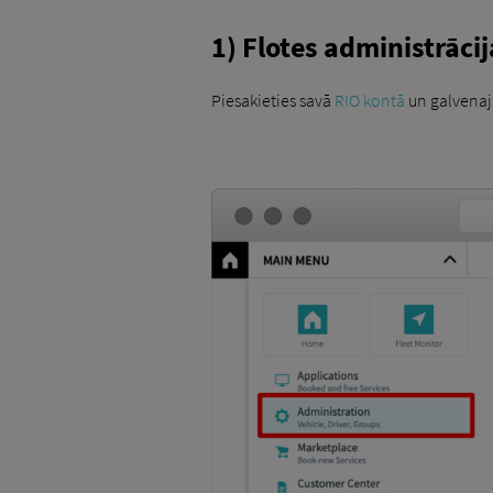
1) Flotes administrācij
Piesakieties savā
RIO kontā
un galvenajā