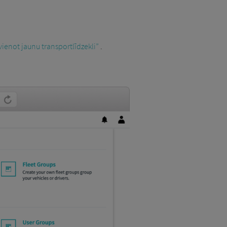
vienot jaunu transportlīdzekli”
.