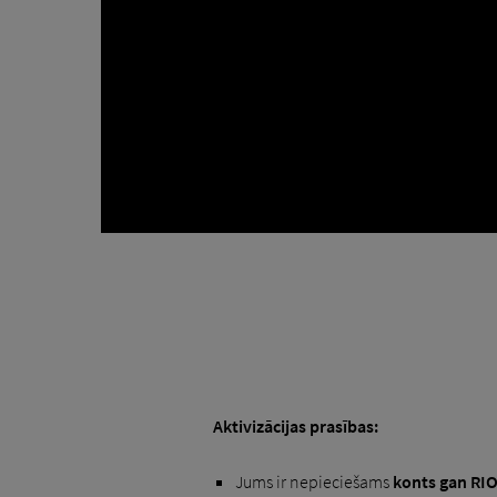
Aktivizācijas prasības:
Jums ir nepieciešams
konts
gan RI