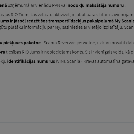
ienā
uzņēmumā ar vienādu PVN vai
nodokļu maksātāja numuru
.
s jūs RIO Tiem, kas vēlas to aktivizēt, ir jābūt parakstītam savienoj
jums ir jāspēj redzēt šos transportlīdzekļus pakalpojumā My Scania
gūtu plašāku informāciju par My, sazinieties ar vietējo izplatītāju. Scan
u piekļuves pakotne
. Scania Rezervācijas vietne, uz kuru nosūtīt datu
ora
tiesības RIO Jums ir nepieciešams konts. Šis ir vienīgais veids, kā 
ekļu
identifikācijas numurus
(VIN). Scania - Kravas automašīna gatava