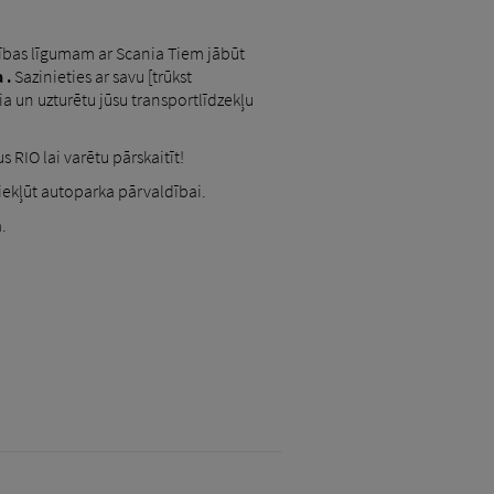
amības līgumam ar Scania Tiem jābūt
 .
Sazinieties ar savu [trūkst
ia un uzturētu jūsu transportlīdzekļu
s RIO lai varētu pārskaitīt!
piekļūt autoparka pārvaldībai.
.