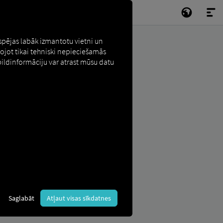
espējas labāk izmantotu vietni un
tojot tikai tehniski nepieciešamās
pildinformāciju var atrast mūsu datu
Saglabāt
Atļaut visas sīkdatnes