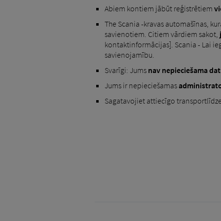
Abiem kontiem jābūt reģistrētiem
v
The Scania -kravas automašīnas, kura
savienotiem. Citiem vārdiem sakot,
kontaktinformācijas]. Scania - Lai ie
savienojamību.
Svarīgi: Jums
nav nepieciešama dat
Jums ir nepieciešamas
administrat
Sagatavojiet attiecīgo transportlīdz