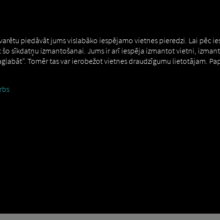
MAN DIGITALSERVICES
CONNECTORS
 varētu piedāvāt jums vislabāko iespējamo vietnes pieredzi. Lai pēc i
t šo sīkdatņu izmantošanai. Jums ir arī iespēja izmantot vietni, izman
Saglabāt”. Tomēr tas var ierobežot vietnes draudzīgumu lietotājam. Pa
rbs
nnect
How to
ĒJU APMĀCĪBA