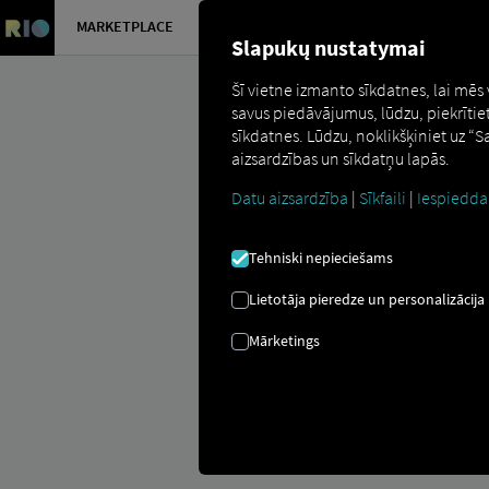
MARKETPLACE
PĀRSKATS
Slapukų nustatymai
Šī vietne izmanto sīkdatnes, lai mēs
savus piedāvājumus, lūdzu, piekrītie
sīkdatnes. Lūdzu, noklikšķiniet uz “
aizsardzības un sīkdatņu lapās.
Datu aizsardzība
|
Sīkfaili
|
Iespiedda
Marketplace
Connectors
Scania Co
Tehniski nepieciešams
Lietotāja pieredze un personalizācija
Mārketings
SCANIA IESĀC