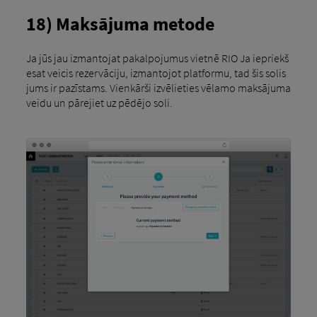
18) Maksājuma metode
Ja jūs jau izmantojat pakalpojumus vietnē RIO Ja iepriekš
esat veicis rezervāciju, izmantojot platformu, tad šis solis
jums ir pazīstams. Vienkārši izvēlieties vēlamo maksājuma
veidu un pārejiet uz pēdējo soli.