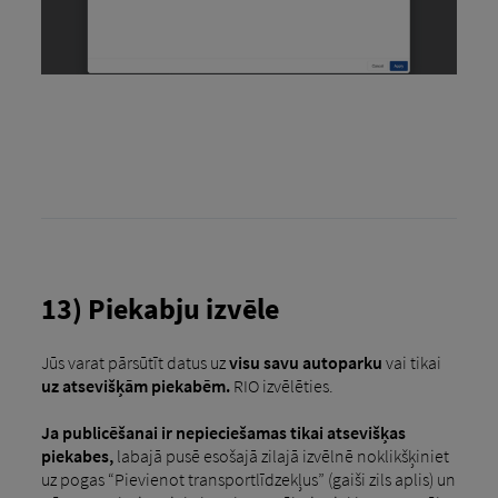
13) Piekabju izvēle
Jūs varat pārsūtīt datus uz
visu savu autoparku
vai tikai
uz atsevišķām piekabēm.
RIO izvēlēties.
Ja publicēšanai ir nepieciešamas tikai atsevišķas
piekabes,
labajā pusē esošajā zilajā izvēlnē noklikšķiniet
uz pogas “Pievienot transportlīdzekļus” (gaiši zils aplis) un