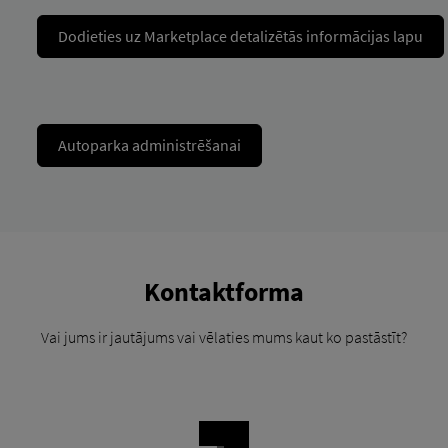
Dodieties uz Marketplace detalizētās informācijas lapu
Autoparka administrēšanai
Kontaktforma
Vai jums ir jautājums vai vēlaties mums kaut ko pastāstīt?