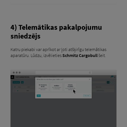
4) Telemātikas pakalpojumu
sniedzējs
Katru piekabi var aprīkot ar ļoti atšķirīgu telemātikas
aparatūru. Lūdzu, izvēlieties
Schmitz Cargobull
šeit.