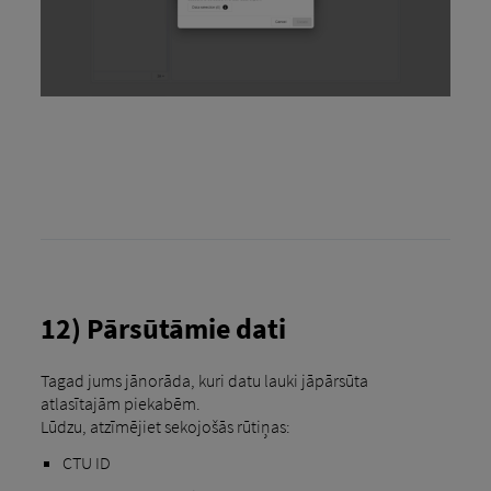
12) Pārsūtāmie dati
Tagad jums jānorāda, kuri datu lauki jāpārsūta
atlasītajām piekabēm.
Lūdzu, atzīmējiet sekojošās rūtiņas:
CTU ID