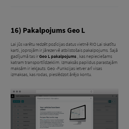
16) Pakalpojums Geo L
Lai jūs varētu redzēt pozīcijas datus vietnē RIO Lai skatītu
karti, joprojām ir jārezervē atbilstošais pakalpojums. Šajā
gadījumā tas ir
Geo L pakalpojums
, kas nepieciešams
katram transportlīdzeklim. Izmaksās papildus parastajām
maksām ir iekļauts: Geo -Funkcijas ietver arī visas
izmaksas, kas rodas, pieslēdzot ārējo kontu.