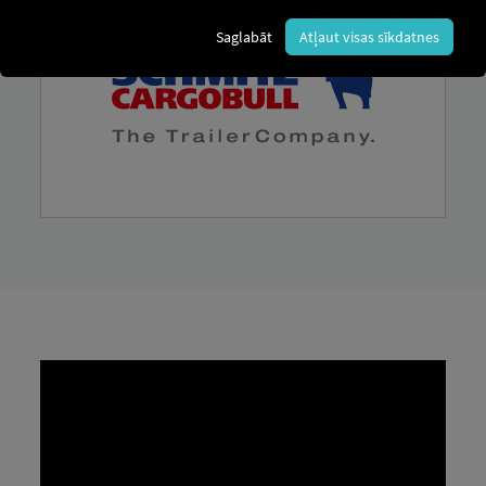
Saglabāt
Atļaut visas sīkdatnes