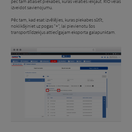
pēc tam atlasiet piekabes, kuras vēlaties iekļaut. RIO vēlas
izveidot savienojumu.
Pēc tam, kad esat izvēlējies, kuras piekabes sūtīt,
noklikšķiniet uz pogas "+", lai pievienotu šos
transportlīdzekļus attiecīgajam eksporta galapunktam.