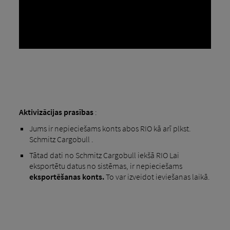
Aktivizācijas prasības
:
Jums ir nepieciešams konts abos RIO kā arī plkst.
Schmitz Cargobull .
Tātad dati no Schmitz Cargobull iekšā RIO Lai
eksportētu datus no sistēmas, ir nepieciešams
eksportēšanas konts.
To var izveidot ieviešanas laikā.