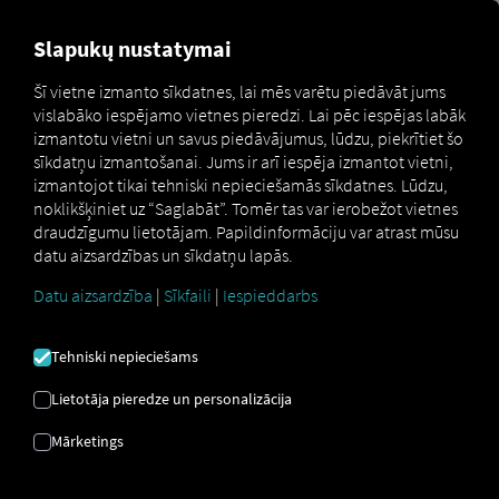
MARKETPLACE
PĀRSKATS
Slapukų nustatymai
Šī vietne izmanto sīkdatnes, lai mēs varētu piedāvāt jums
vislabāko iespējamo vietnes pieredzi. Lai pēc iespējas labāk
Schmitz Cargobull
How
izmantotu vietni un savus piedāvājumus, lūdzu, piekrītiet šo
Marketplace
Connectors
Connect
to
sīkdatņu izmantošanai. Jums ir arī iespēja izmantot vietni,
izmantojot tikai tehniski nepieciešamās sīkdatnes. Lūdzu,
noklikšķiniet uz “Saglabāt”. Tomēr tas var ierobežot vietnes
draudzīgumu lietotājam. Papildinformāciju var atrast mūsu
SCHMITZ CARGOBULL
datu aizsardzības un sīkdatņu lapās.
IESĀCĒJU APMĀCĪBA
Datu aizsardzība
|
Sīkfaili
|
Iespieddarbs
Tehniski nepieciešams
Soli pa solim instrukcijas, kā
pielāgot savas piekabes RIO lai
Lietotāja pieredze un personalizācija
izveidotu savienojumu.
Mārketings