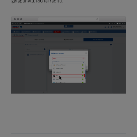
galapunktu. RIO lai radītu.