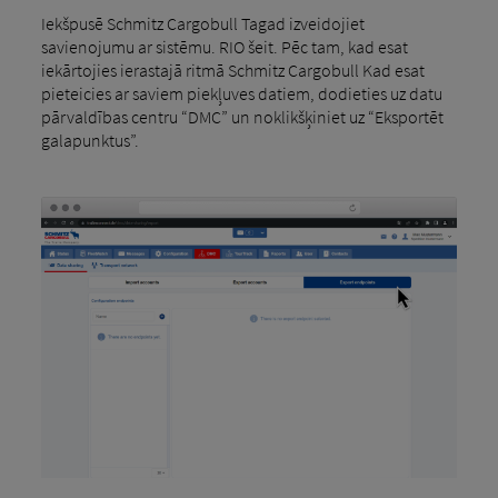
Iekšpusē Schmitz Cargobull Tagad izveidojiet
savienojumu ar sistēmu. RIO šeit. Pēc tam, kad esat
iekārtojies ierastajā ritmā Schmitz Cargobull Kad esat
pieteicies ar saviem piekļuves datiem, dodieties uz datu
pārvaldības centru “DMC” un noklikšķiniet uz “Eksportēt
galapunktus”.