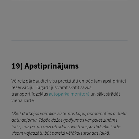
19) Apstiprinājums
Vēlreiz pārbaudiet visu precizitāti un pēc tam apstipriniet
rezervāciju. Tagad* jūs varat skatīt savus
transportlīdzekļus
autoparka monitorā
un sākt strādāt
vienā kartē.
*Šeit darbojas vairākas sistēmas kopā, apmainoties ar lielu
datu apjomu. Tāpēc dažos gadījumos var paiet zināms
laiks, līdz pirmo reizi atrodat savu transportlīdzekli kartē.
Visam vajadzētu būt pareizi vēlākais stundas laikā.