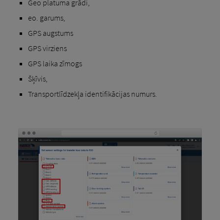
Geo platuma grādi,
eo. garums,
GPS augstums
GPS virziens
GPS laika zīmogs
Šķīvis,
Transportlīdzekļa identifikācijas numurs.