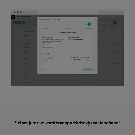
Vēlam jums veiksmi transportlīdzekļu savienošanā!