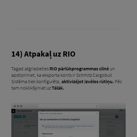
14) Atpakaļ uz RIO
Tagad atgriezieties
RIO pārlūkprogrammas cilnē
un
apstipriniet, ka eksporta konts ir Schmitz Cargobull
Sistēma tiek konfigurēta,
aktivizējot izvēles rūtiņu.
Pēc
tam noklikšķiniet uz
Tālāk.