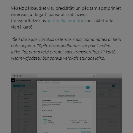
Vēlreiz pārbaudiet visu precizitāti un pēc tam apstipriniet
rezervāciju. Tagad* jūs varat skatīt savus
transportlīdzekļus
autoparka monitorā
un sākt strādāt
vienā kartē.
*Šeit darbojas vairākas sistēmas kopā, apmainoties ar lielu
datu apjomu. Tāpēc dažos gadījumos var paiet zināms
laiks, līdz pirmo reizi atrodat savu transportlīdzekli kartē.
Visam vajadzētu būt pareizi vēlākais stundas laikā.