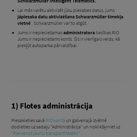
Schwarzmüller Intelligent Telematics.
Lai mēs varētu aktivizēt jūsu piekabes datus, jums
jāpiesaka datu aktivizēšana Schwarzmüller tīmekļa
vietnē
. Schwarzmüller var to atgūt.
Jums ir nepieciešamas
administratora
tiesības RIO
Jums ir nepieciešams konts. Šis ir vienīgais veids, kā
piekļūt autoparka pārvaldībai.
1) Flotes administrācija
Piesakieties savā
RIO kontā
un galvenajā izvēlnē
dodieties uz sadaļu “Administrācija” un noklikšķiniet uz
“Pievienot jaunu transportlīdzekli”
.