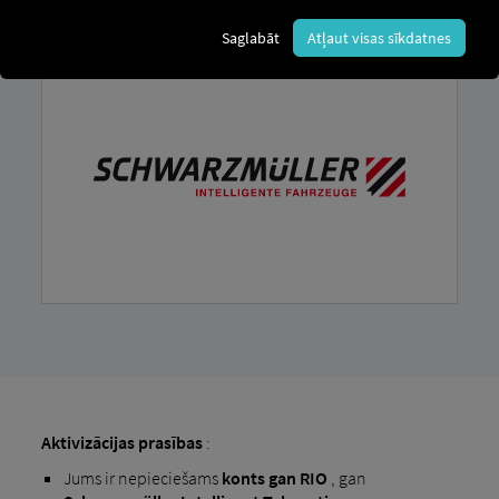
izveidotu savienojumu.
Saglabāt
Atļaut visas sīkdatnes
Aktivizācijas prasības
:
Jums ir nepieciešams
konts
gan RIO
, gan