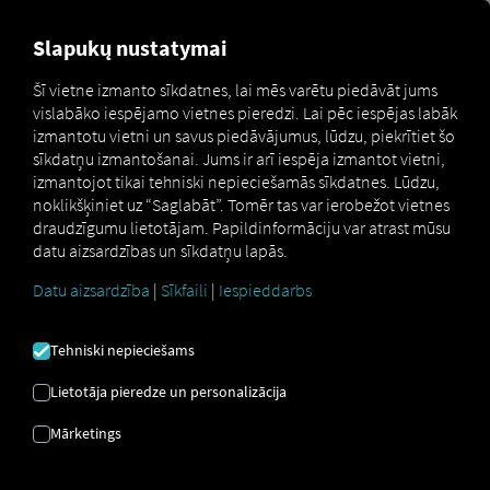
MARKETPLACE
PĀRSKATS
Slapukų nustatymai
Šī vietne izmanto sīkdatnes, lai mēs varētu piedāvāt jums
vislabāko iespējamo vietnes pieredzi. Lai pēc iespējas labāk
Schwarzmueller
How
izmantotu vietni un savus piedāvājumus, lūdzu, piekrītiet šo
Marketplace
Connectors
Connect
to
sīkdatņu izmantošanai. Jums ir arī iespēja izmantot vietni,
izmantojot tikai tehniski nepieciešamās sīkdatnes. Lūdzu,
noklikšķiniet uz “Saglabāt”. Tomēr tas var ierobežot vietnes
draudzīgumu lietotājam. Papildinformāciju var atrast mūsu
SCHWARZMÜLLER
datu aizsardzības un sīkdatņu lapās.
Datu aizsardzība
|
Sīkfaili
|
Iespieddarbs
IESĀCĒJU
Tehniski nepieciešams
APMĀCĪBA
Lietotāja pieredze un personalizācija
Mārketings
Soli pa solim instrukcijas, kā
pielāgot savas piekabes RIO lai