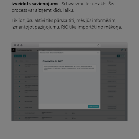
izveidots savienojums
. Schwarzmüller uzsākts. Šis
process var aizņemt kādu laiku.
Tiklīdz jūsu aktīvi tiks pārskaitīti, mēs jūs informēsim,
izmantojot paziņojumu. RIO tika importēti no mākoņa.