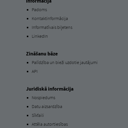
informācija
Padoms
Kontaktinformācija
Informatīvais biļetens
LinkedIn
Zināšanu bāze
Palīdzība un bieži uzdotie jautājumi
API
Juridiskā informācija
Nospiedums
Datu aizsardzība
Sīkfaili
Attēla autortiesības