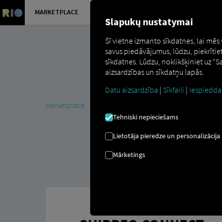
MARKETPLACE
PĀRSKATS
Slapukų nustatymai
Šī vietne izmanto sīkdatnes, lai mēs
savus piedāvājumus, lūdzu, piekrītie
sīkdatnes. Lūdzu, noklikšķiniet uz “
aizsardzības un sīkdatņu lapās.
Datu aizsardzība
|
Sīkfaili
|
Iespiedda
Marketplace
Connectors
SHIPPEO Connect
Tehniski nepieciešams
Lietotāja pieredze un personalizācija
Mārketings