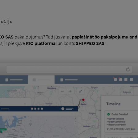
ācija
EO SAS
pakalpojumus? Tad jūs varat
paplašināt šo pakalpojumu ar 
s, ir piekļuve
RIO platformai
un konts
SHIPPEO SAS
.