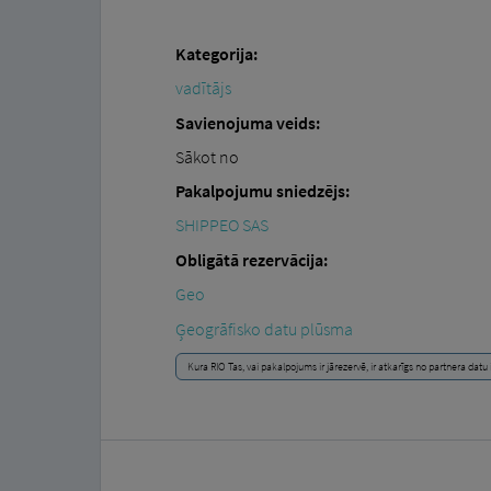
Kategorija:
vadītājs
Savienojuma veids:
Sākot no
Pakalpojumu sniedzējs:
SHIPPEO SAS
Obligātā rezervācija:
Geo
Ģeogrāfisko datu plūsma
Kura RIO Tas, vai pakalpojums ir jārezervē, ir atkarīgs no partnera dat