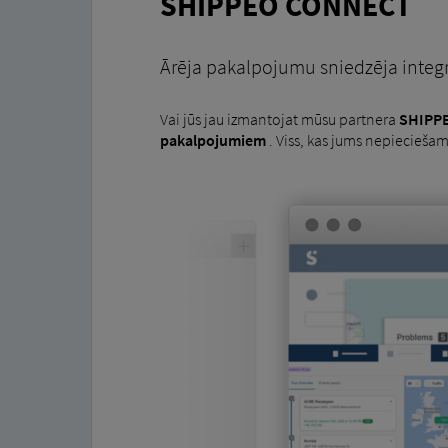
SHIPPEO CONNECT
Ārēja pakalpojumu sniedzēja integr
Vai jūs jau izmantojat mūsu partnera
SHIPP
pakalpojumiem
. Viss, kas jums nepieciešam