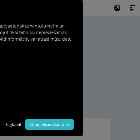
espējas labāk izmantotu vietni un
tojot tikai tehniski nepieciešamās
pildinformāciju var atrast mūsu datu
Saglabāt
Atļaut visas sīkdatnes