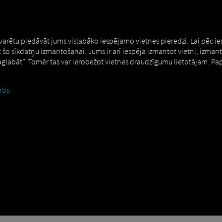
MAN DIGITALSERVICES
CONNECTORS
 varētu piedāvāt jums vislabāko iespējamo vietnes pieredzi. Lai pēc i
t šo sīkdatņu izmantošanai. Jums ir arī iespēja izmantot vietni, izman
Saglabāt”. Tomēr tas var ierobežot vietnes draudzīgumu lietotājam. Pa
rbs