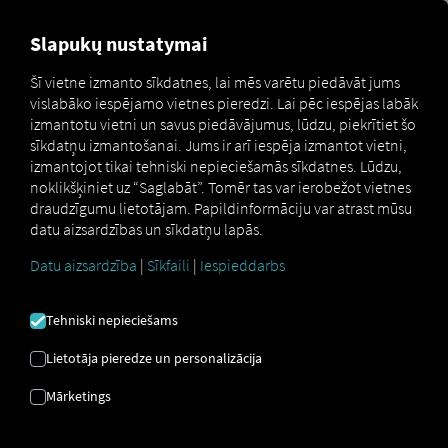
MARKETPLACE
PĀRSKATS
Slapukų nustatymai
Šī vietne izmanto sīkdatnes, lai mēs varētu piedāvāt jums
vislabāko iespējamo vietnes pieredzi. Lai pēc iespējas labāk
Marketplace
Connectors
Tacho Online Connect
izmantotu vietni un savus piedāvājumus, lūdzu, piekrītiet šo
sīkdatņu izmantošanai. Jums ir arī iespēja izmantot vietni,
izmantojot tikai tehniski nepieciešamās sīkdatnes. Lūdzu,
noklikšķiniet uz “Saglabāt”. Tomēr tas var ierobežot vietnes
draudzīgumu lietotājam. Papildinformāciju var atrast mūsu
TACHO ONLINE
datu aizsardzības un sīkdatņu lapās.
SAVIENOJUMA IZVEIDE
Datu aizsardzība
|
Sīkfaili
|
Iespieddarbs
Tehniski nepieciešams
Ārēja pakalpojumu sniedzēja
integrācija
Lietotāja pieredze un personalizācija
Mārketings
Vai jūs jau izmantojat
TungVognsSpecialisten ApS (TVS)
pakalpojumu
Tacho Online
? Tad jūs varat