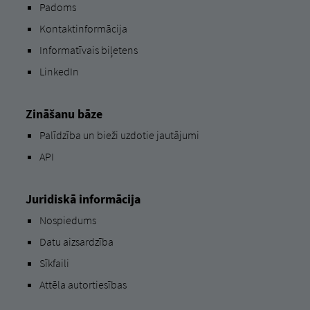
Padoms
Kontaktinformācija
Informatīvais biļetens
LinkedIn
Zināšanu bāze
Palīdzība un bieži uzdotie jautājumi
API
Juridiskā informācija
Nospiedums
Datu aizsardzība
Sīkfaili
Attēla autortiesības