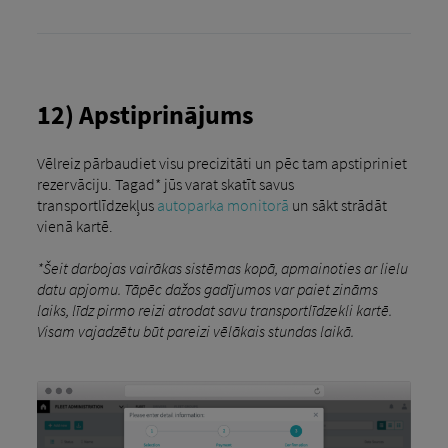
12) Apstiprinājums
Vēlreiz pārbaudiet visu precizitāti un pēc tam apstipriniet
rezervāciju. Tagad* jūs varat skatīt savus
transportlīdzekļus
autoparka monitorā
un sākt strādāt
vienā kartē.
*Šeit darbojas vairākas sistēmas kopā, apmainoties ar lielu
datu apjomu. Tāpēc dažos gadījumos var paiet zināms
laiks, līdz pirmo reizi atrodat savu transportlīdzekli kartē.
Visam vajadzētu būt pareizi vēlākais stundas laikā.