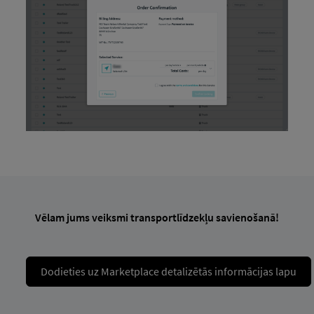
Vēlam jums veiksmi transportlīdzekļu savienošanā!
Dodieties uz Marketplace detalizētās informācijas lapu