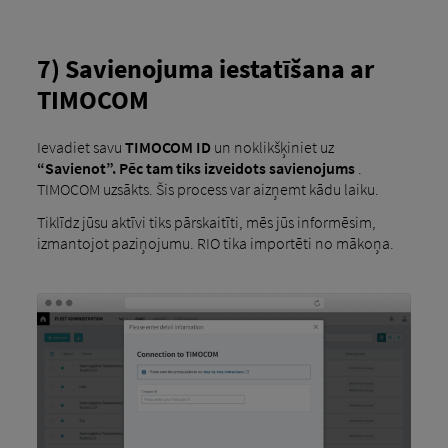
7) Savienojuma iestatīšana ar
TIMOCOM
Ievadiet savu
TIMOCOM ID
un noklikšķiniet uz
“Savienot”. Pēc tam tiks izveidots savienojums
.
TIMOCOM uzsākts. Šis process var aizņemt kādu laiku.
Tiklīdz jūsu aktīvi tiks pārskaitīti, mēs jūs informēsim,
izmantojot paziņojumu. RIO tika importēti no mākoņa.