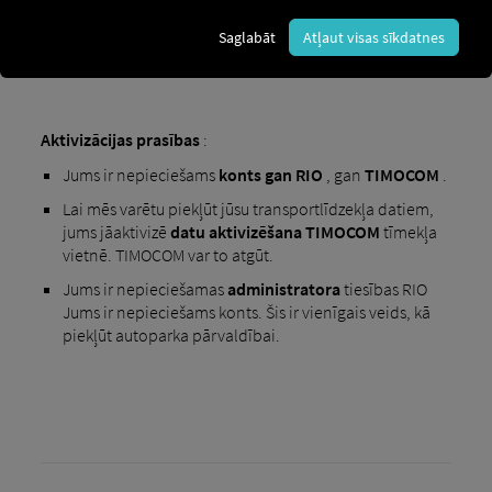
Saglabāt
Atļaut visas sīkdatnes
Aktivizācijas prasības
:
Jums ir nepieciešams
konts
gan RIO
, gan
TIMOCOM
.
Lai mēs varētu piekļūt jūsu transportlīdzekļa datiem,
jums jāaktivizē
datu aktivizēšana TIMOCOM
tīmekļa
vietnē. TIMOCOM var to atgūt.
Jums ir nepieciešamas
administratora
tiesības RIO
Jums ir nepieciešams konts. Šis ir vienīgais veids, kā
piekļūt autoparka pārvaldībai.