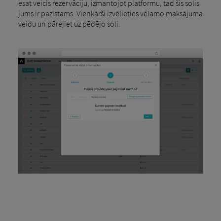
esat veicis rezervāciju, izmantojot platformu, tad šis solis
jums ir pazīstams. Vienkārši izvēlieties vēlamo maksājuma
veidu un pārejiet uz pēdējo soli.