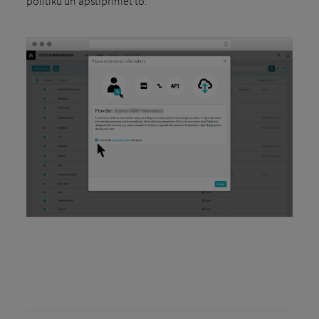
politiku un apstipriniet to.