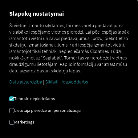
MARKETPLACE
PĀRSKATS
Slapukų nustatymai
Šī vietne izmanto sīkdatnes, lai mēs varētu piedāvāt jums
vislabāko iespējamo vietnes pieredzi. Lai pēc iespējas labāk
Marketplace
Connectors
Timocom Connect
How to
izmantotu vietni un savus piedāvājumus, lūdzu, piekrītiet šo
sīkdatņu izmantošanai. Jums ir arī iespēja izmantot vietni,
izmantojot tikai tehniski nepieciešamās sīkdatnes. Lūdzu,
noklikšķiniet uz “Saglabāt”. Tomēr tas var ierobežot vietnes
TIMOCOM
draudzīgumu lietotājam. Papildinformāciju var atrast mūsu
datu aizsardzības un sīkdatņu lapās.
IESĀCĒJU
Datu aizsardzība
|
Sīkfaili
|
Iespieddarbs
APMĀCĪBA
Tehniski nepieciešams
Lietotāja pieredze un personalizācija
Soli pa solim instrukcijas, kā aprīkot
Mārketings
savus transportlīdzekļus ar RIO lai
izveidotu savienojumu.