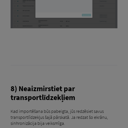
8) Neaizmirstiet par
transportlīdzekļiem
Kad importēšana būs pabeigta, jūs redzēsiet savus
transportlīdzekļus šajā pārskatā. Ja redzat šo ekrānu,
sinhronizācija bija veiksmīga.