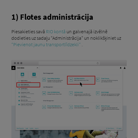
1) Flotes administrācija
Piesakieties savā
RIO kontā
un galvenajā izvēlnē
dodieties uz sadaļu “Administrācija” un noklikšķiniet uz
“Pievienot jaunu transportlīdzekli”
.